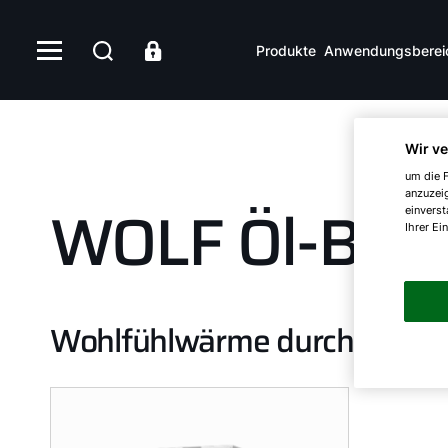
Produkte
Anwendungsberei
Wir v
um die F
anzuzei
WOLF Öl-Bren
einverst
Ihrer Ei
Wohlfühlwärme durch moder