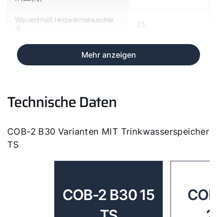
Wasserinhalt Heizwärmetauscher
7,5
(l)
Mehr anzeigen
Technische Daten
COB-2 B30 Varianten MIT Trinkwasserspeicher
TS
COB-2 B30 15
COB
TS
2