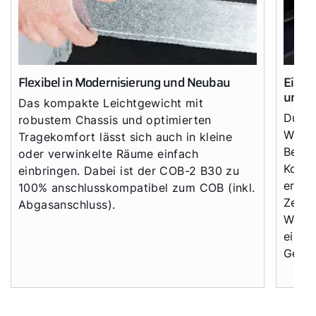
Tools
Wichtige Links
Flexibel in Modernisierung und Neubau
Einfa
unkom
Gipfelstürmer Partnerprogramm
Das kompakte Leichtgewicht mit
Durch
robustem Chassis und optimierten
Anleitungen & techn. Dokumente
Wartu
Tragekomfort lässt sich auch in kleine
Bedie
Service App
oder verwinkelte Räume einfach
Kompo
einbringen. Dabei ist der COB-2 B30 zu
WOLF Seminare
erfol
100% anschlusskompatibel zum COB (inkl.
Zentr
Abgasanschluss).
Werk
einem
Gerät