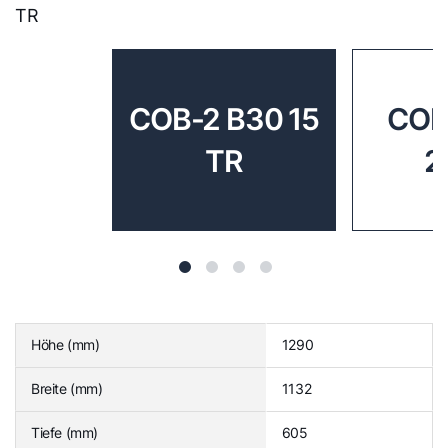
TR
COB-2 B30 15
COB
TR
2
Höhe (mm)
1290
Breite (mm)
1132
Tiefe (mm)
605