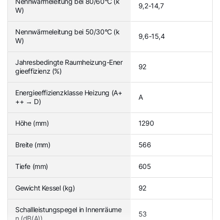
Nennwärmeleitung bei 80/60°C (k
9,2-14,7
W)
Nennwärmeleitung bei 50/30°C (k
9,6-15,4
W)
Jahresbedingte Raumheizung-Ener
92
gieeffizienz (%)
Energieeffizienzklasse Heizung (A+
A
++ → D)
Höhe (mm)
1290
Breite (mm)
566
Tiefe (mm)
605
Gewicht Kessel (kg)
92
Schallleistungspegel in Innenräume
53
n (dB(A))