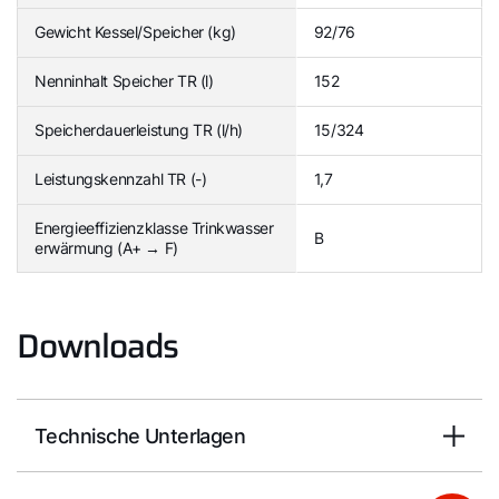
Gewicht Kessel/Speicher (kg)
92/76
Nenninhalt Speicher TR (l)
152
Speicherdauerleistung TR (l/h)
15/324
Leistungskennzahl TR (-)
1,7
Energieeffizienzklasse Trinkwasser
B
erwärmung (A+ → F)
Downloads
Technische Unterlagen