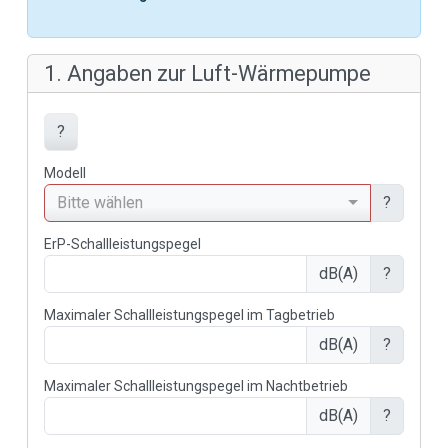
Werkskundendienst
Downloads
Tools
Wichtige Links
Gipfelstürmer Partnerprogramm
Anleitungen & techn. Dokumente
Service App
WOLF Seminare
myWOLF