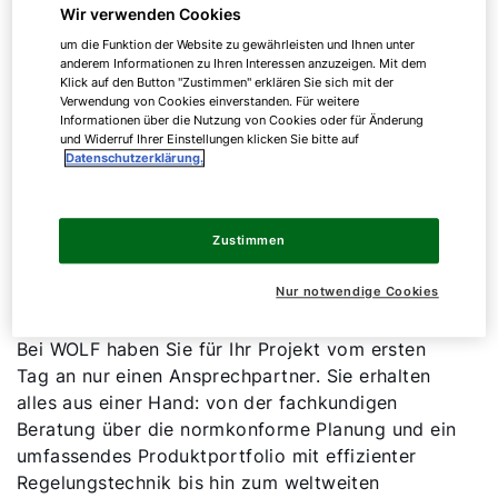
Wir verwenden Cookies
WOLF bietet maßgeschneiderte Lüftungsanlagen
um die Funktion der Website zu gewährleisten und Ihnen unter
für Verkaufsstätten und den Einzelhandel. Diese
anderem Informationen zu Ihren Interessen anzuzeigen. Mit dem
überzeugen durch eine hocheffiziente
Klick auf den Button "Zustimmen" erklären Sie sich mit der
Verwendung von Cookies einverstanden. Für weitere
Wärmerückgewinnung, eine leise Lüftungstechnik,
Informationen über die Nutzung von Cookies oder für Änderung
die das Einkaufserlebnis nicht beeinträchtigt,
und Widerruf Ihrer Einstellungen klicken Sie bitte auf
Datenschutzerklärung.
sowie eine Gebäudeintegration ohne optische
Kompromisse. Typische Anwendungsbereiche im
WOLF Ökosystem sind Verkaufsflächen im
Einzelhandel, offene Verkaufstheken sowie
Zustimmen
Konzessionäre innerhalb größerer
Nur notwendige Cookies
Einkaufszentren.
Bei WOLF haben Sie für Ihr Projekt vom ersten
Tag an nur einen Ansprechpartner. Sie erhalten
alles aus einer Hand: von der fachkundigen
Beratung über die normkonforme Planung und ein
umfassendes Produktportfolio mit effizienter
Regelungstechnik bis hin zum weltweiten