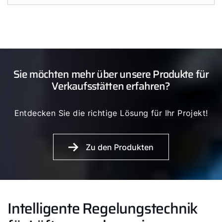
Individuell ausgelegtes Lüftungskonzept für
kompakte Verkaufseinheiten innerhalb
größerer Gebäude
Sie möchten mehr über unsere Produkte für
Verkaufsstätten erfahren?
Effiziente Luftregelung über das
WOLF WRS-K-System
für ein konstant
Entdecken Sie die richtige Lösung für Ihr Projekt!
angenehmes Umfeld
Niedriger Schalldruckpegel für einen
Zu den Produkten
ungestörten Betrieb im direkten
Kundenumfeld
Intelligente Regelungstechnik