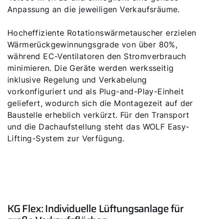
Anpassung an die jeweiligen Verkaufsräume.
Servus!
Hocheffiziente Rotationswärmetauscher erzielen
Wie können wir helfen?
Wärmerückgewinnungsgrade von über 80%,
während EC-Ventilatoren den Stromverbrauch
minimieren. Die Geräte werden werksseitig
Werkskundendienst
inklusive Regelung und Verkabelung
vorkonfiguriert und als Plug-and-Play-Einheit
So erreichen Sie uns
geliefert, wodurch sich die Montagezeit auf der
Baustelle erheblich verkürzt. Für den Transport
und die Dachaufstellung steht das WOLF Easy-
Downloads
Lifting-System zur Verfügung.
Tools
Wichtige Links
KG Flex: Individuelle Lüftungsanlage für
Anleitungen & techn. Dokumente