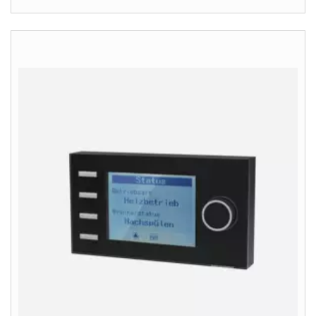
Tools
Wichtige Links
Gipfelstürmer Partnerprogramm
Anleitungen & techn. Dokumente
Service App
WOLF Seminare