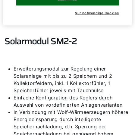
Nur notwendige Cookies
Servus!
Wie können wir helfen?
Solarmodul SM2-2
Werkskundendienst
Downloads
Erweiterungsmodul zur Regelung einer
Solaranlage mit bis zu 2 Speichern und 2
Tools
Kollektorfeldern, inkl. 1 Kollektorfühler, 1
Speicherfühler jeweils mit Tauchhülse
Einfache Konfiguration des Reglers durch
Wichtige Links
Auswahl von vordefinierten Anlagenvarianten
In Verbindung mit Wolf-Wärmeerzeugern höhere
Energieeinsparung durch intelligente
Gipfelstürmer Partnerprogramm
Speichernachladung, d.h. Sperrung der
Anleitungen & techn. Dokumente
Speichernachladung bei genügend hohem