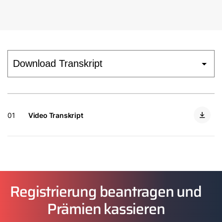
Tools
Wichtige Links
Gipfelstürmer Partnerprogramm
Anleitungen & techn. Dokumente
01
Video Transkript
Service App
WOLF Seminare
Registrierung beantragen und
Prämien kassieren