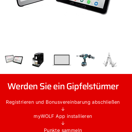
Werden Sie ein Gipfelstürmer
Registrieren und Bonusvereinbarung abschließen
↓
myWOLF App installieren
↓
Punkte sammeln