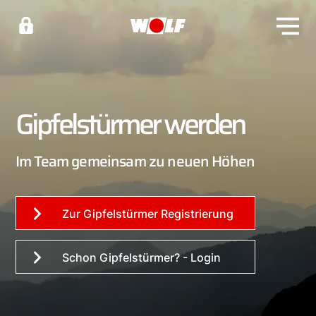
Gipfelstürmer werden
Im Team gemeinsam zu neuen Höhen
Zur Gipfelstürmer Registrierung
Schon Gipfelstürmer? - Login