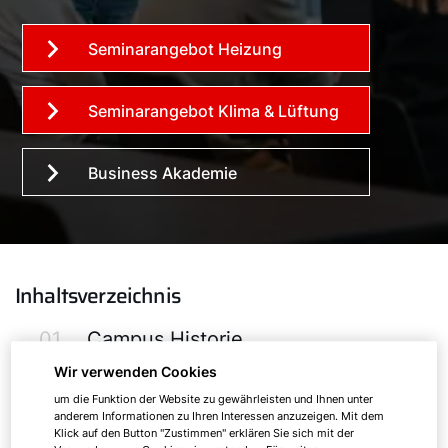
Seminarangebot Heizung
Seminarangebot Klima & Lüftung
Business Akademie
Inhaltsverzeichnis
01.
Campus Historie
Wir verwenden Cookies
02.
WOLF Business Akademie
um die Funktion der Website zu gewährleisten und Ihnen unter
anderem Informationen zu Ihren Interessen anzuzeigen. Mit dem
03.
Standorte und Ansprechpartner
Klick auf den Button "Zustimmen" erklären Sie sich mit der