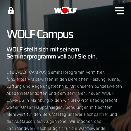
WOLF Campus
WOLF stellt sich mit seinem
Seminarprogramm voll auf Sie ein.
Das WOLF CAMPUS Seminarprogramm vermittelt
fundiertes Praxiswissen in den Bereichen Heizung, Klima,
Lüftung und Regelungstechnik. Mit unseren bundesweiten
Akademiestandorten und dem zentralen, neuen WOLF
CAMPUS in Mainburg bilden wir SHK-Profis fachgerecht
weiter. Unser Hauptanliegen: Schulungen mit echtem
Mehrwert für den Berufsalltag unserer Fachpartner und
der Austausch auf Augenhöhe. Wir machen das
Fachhandwerk nachhaltig fit für die Wärmewende.