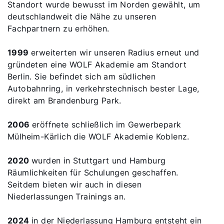
Standort wurde bewusst im Norden gewählt, um
Downloads
deutschlandweit die Nähe zu unseren
Fachpartnern zu erhöhen.
Tools
1999
erweiterten wir unseren Radius erneut und
gründeten eine WOLF Akademie am Standort
Wichtige Links
Berlin. Sie befindet sich am südlichen
Autobahnring, in verkehrstechnisch bester Lage,
direkt am Brandenburg Park.
Gipfelstürmer Partnerprogramm
2006
eröffnete schließlich im Gewerbepark
Anleitungen & techn. Dokumente
Mülheim-Kärlich die WOLF Akademie Koblenz.
Service App
2020
wurden in Stuttgart und Hamburg
WOLF Seminare
Räumlichkeiten für Schulungen geschaffen.
Seitdem bieten wir auch in diesen
myWOLF
Niederlassungen Trainings an.
2024
in der Niederlassung Hamburg entsteht ein