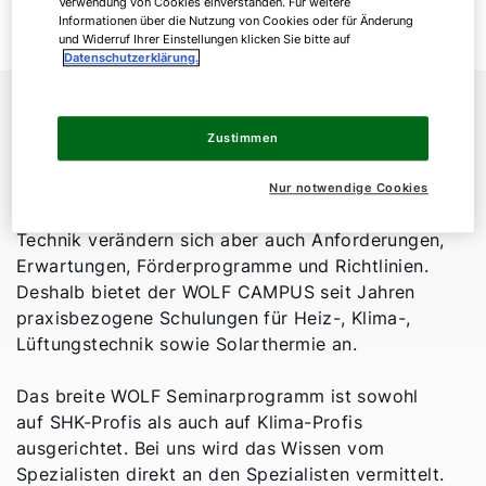
Verwendung von Cookies einverstanden. Für weitere
Informationen über die Nutzung von Cookies oder für Änderung
04.
Anschrift & Kontakt
und Widerruf Ihrer Einstellungen klicken Sie bitte auf
Datenschutzerklärung.
Ein Unternehmen steht und fällt mit seinen
Mitarbeitern. Die aktive Wissensvermittlung spielt
Zustimmen
deshalb eine zentrale Rolle und lässt die
Fortbildung in sich schnell weiterentwickelnden
Nur notwendige Cookies
Zeiten wichtiger denn je werden. Neben der
Technik verändern sich aber auch Anforderungen,
Erwartungen, Förderprogramme und Richtlinien.
Deshalb bietet der WOLF CAMPUS seit Jahren
praxisbezogene Schulungen für Heiz-, Klima-,
Lüftungstechnik sowie Solarthermie an.
Das breite WOLF Seminarprogramm ist sowohl
auf SHK-Profis als auch auf Klima-Profis
ausgerichtet. Bei uns wird das Wissen vom
Spezialisten direkt an den Spezialisten vermittelt.