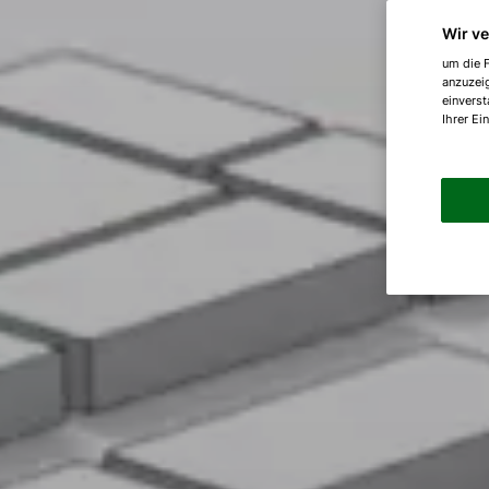
Wir v
um die F
anzuzei
einverst
Ihrer Ei