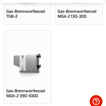
Werkskundendienst
Gas-Brennwertkessel
Gas-Brennwertkessel
TGB-2
MGK-2 130-300
Downloads
Tools
Wichtige Links
Gipfelstürmer Partnerprogramm
Anleitungen & techn. Dokumente
Service App
WOLF Seminare
Gas-Brennwertkessel
MGK-2 390-1000