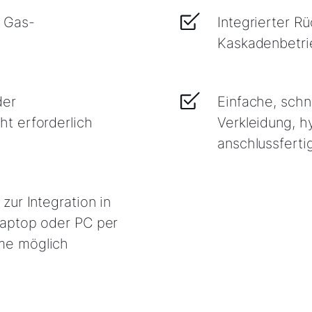
5 Gas-
Integrierter R
Kaskadenbetri
der
Einfache, schn
t erforderlich
Verkleidung, h
anschlussferti
ur Integration in
aptop oder PC per
me möglich