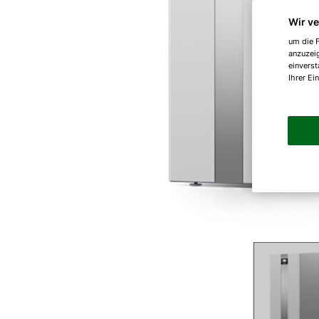
Wir v
um die F
anzuzei
einverst
Ihrer Ei