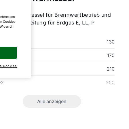
-Brennwertkessel für Brennwertbetrieb und
Interessen
on Cookies
mwasserbereitung für Erdgas E, LL, P
 Widerruf
-2
130
-2
170
e Cookies
-2
210
-2
250
Alle anzeigen