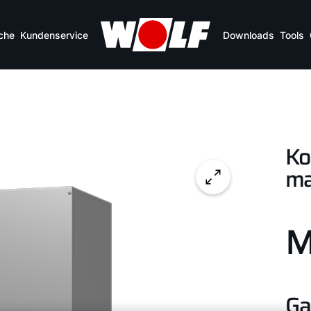
che
Kundenservice
Downloads
Tools
Ko
ma
M
Ga