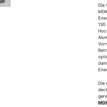
Die
MGK
Ene
130 
Hoc
Alum
Vor
Bet
opti
dam
Ener
Die
dec
gere
MGK