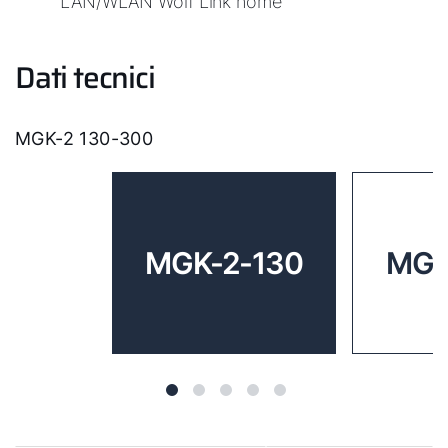
LAN/WLAN Wolf Link home
Dati tecnici
MGK-2 130-300
MGK-2-130
MGK