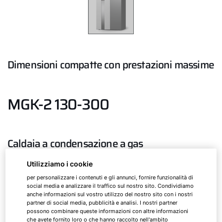
Dimensioni compatte con prestazioni massime
MGK-2 130-300
Caldaia a condensazione a gas
Utilizziamo i cookie
Caldaia a condensazione a gas per riscaldamento e
per personalizzare i contenuti e gli annunci, fornire funzionalità di
produzione di acqua calda sanitaria per gas
social media e analizzare il traffico sul nostro sito. Condividiamo
naturale e gas liquido GPL
anche informazioni sul vostro utilizzo del nostro sito con i nostri
partner di social media, pubblicità e analisi. I nostri partner
possono combinare queste informazioni con altre informazioni
che avete fornito loro o che hanno raccolto nell'ambito