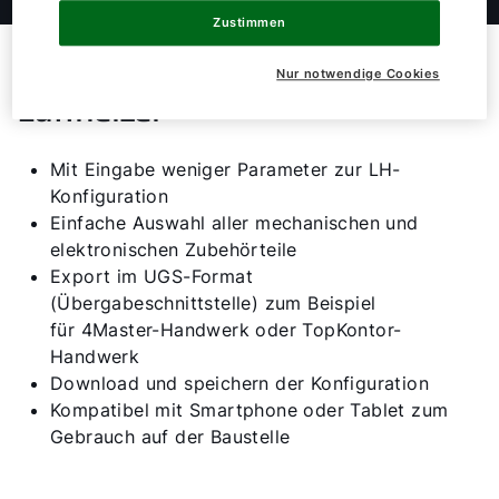
Zustimmen
Einfach und Schnell zum
Nur notwendige Cookies
Luftheizer
Servus!
Wie können wir helfen?
Mit Eingabe weniger Parameter zur LH-
Konfiguration
Einfache Auswahl aller mechanischen und
Werkskundendienst
elektronischen Zubehörteile
Export im UGS-Format
So erreichen Sie uns
(Übergabeschnittstelle) zum Beispiel
für 4Master-Handwerk oder TopKontor-
Downloads
Handwerk
Download und speichern der Konfiguration
Kompatibel mit Smartphone oder Tablet zum
Tools
Gebrauch auf der Baustelle
Wichtige Links