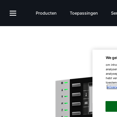
Producten
Toepassingen
Ser
We ge
om inhou
analyser
analysep
hebt ver
toestemm
privacy