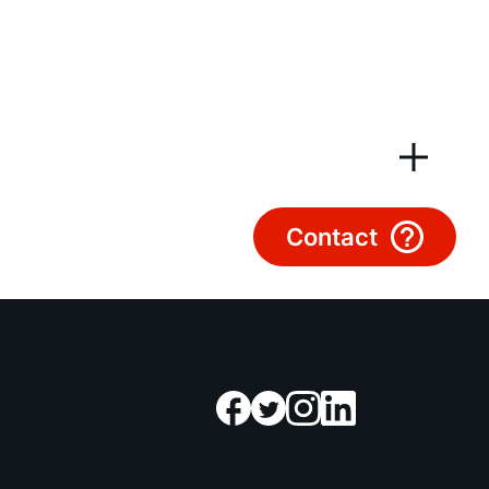
Contactformulier
Mail de WOLF Service
Adresgegevens
Ook interessant?
Contact
Downloads
Service App