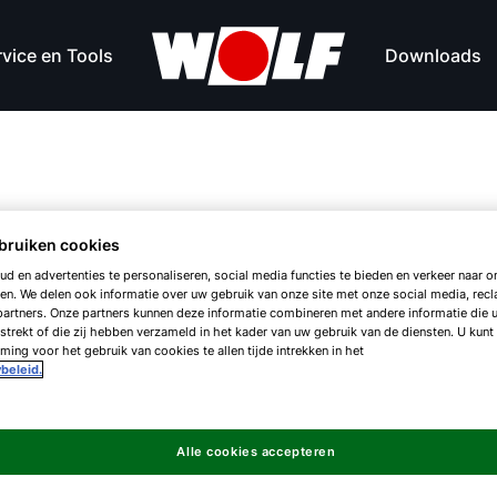
vice en Tools
Downloads
Z
bruiken cookies
d en advertenties te personaliseren, social media functies te bieden en verkeer naar on
en. We delen ook informatie over uw gebruik van onze site met onze social media, rec
artners. Onze partners kunnen deze informatie combineren met andere informatie die 
strekt of die zij hebben verzameld in het kader van uw gebruik van de diensten. U kunt
S
ing voor het gebruik van cookies te allen tijde intrekken in het
beleid.
Alle cookies accepteren