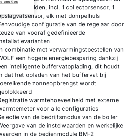
ke cookies
2 collectorvelden, incl. 1 collectorsensor, 1
opslagvatsensor, elk met dompelhuls
Eenvoudige configuratie van de regelaar door
keuze van vooraf gedefinieerde
installatievarianten
In combinatie met verwarmingstoestellen van
WOLF een hogere energiebesparing dankzij
een intelligente buffervatoplading, dit houdt
in dat het opladen van het buffervat bij
toereikende zonneopbrengst wordt
geblokkeerd
Registratie warmtehoeveelheid met externe
warmtemeter voor alle configuraties
Selectie van de bedrijfsmodus van de boiler
Weergave van de instelwaarden en werkelijke
waarden in de bedienmodule BM-2