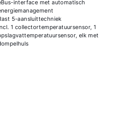
eBus-interface met automatisch
energiemanagement
Rast 5-aansluittechniek
Incl. 1 collectortemperatuursensor, 1
opslagvattemperatuursensor, elk met
dompelhuls
Hallo!
Hoe kunnen wij u helpen?
Contact met het team