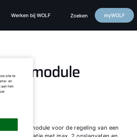
Werken bij WOLF
myWOLF
Zoeken
onnemodule
ze site te
lame- en
u aan hen
 uw
M2-2
Uitbreidingsmodule voor de regeling van een
zonne-installatie met max. 2 opslagvaten en