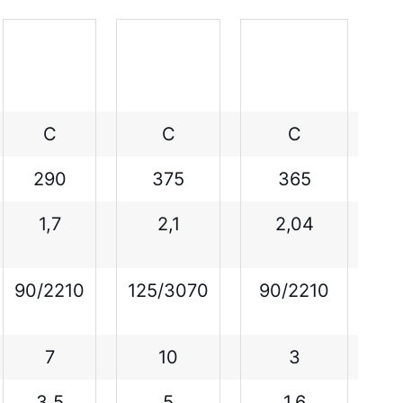
C
C
C
290
375
365
1,7
2,1
2,04
90/2210
125/3070
90/2210
7
10
3
3,5
5
1,6