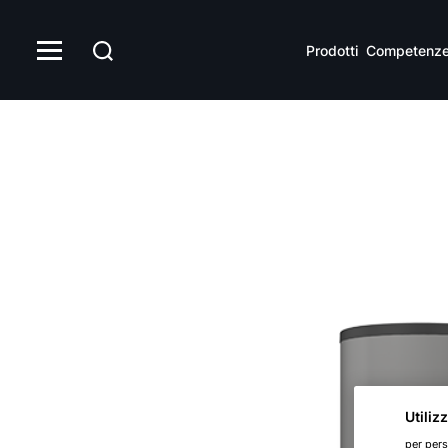
SEW-1/2
Prodotti
Competenz
Utiliz
per pers