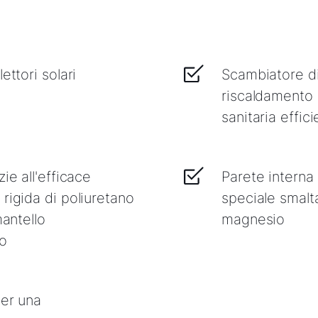
ettori solari
Scambiatore di
riscaldamento 
sanitaria effic
ie all'efficace
Parete interna
rigida di poliuretano
speciale smalt
mantello
magnesio
to
per una