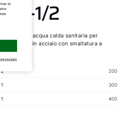
EW-1/2
rtner di
altre
tete
mulatore di acqua calda sanitaria per
a di calore in acciaio con smaltatura a
io strato
 necessari
 2
200
 1
300
 1
400