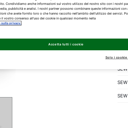
S
ito. Condividiamo anche informazioni sul vostro utilizzo del nostro sito con i nostri pa
edia, pubblicità e analisi. I nostri partner possono combinare queste informazioni con 
ioni che avete fornito loro o che hanno raccolto nell'ambito dell'utilizzo dei servizi. Po
 il vostro consenso all'uso dei cookie in qualsiasi momento nella
a sulla privacy.
Accu
pomp
Accetta tutti i cookie
dopp
Solo i cookie
SEW
SEW
SEW