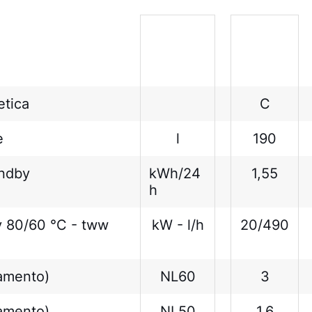
etica
C
e
l
190
andby
kWh/24
1,55
h
v 80/60 °C - tww
kW - l/h
20/490
damento)
NL60
3
damento)
NL50
1,6