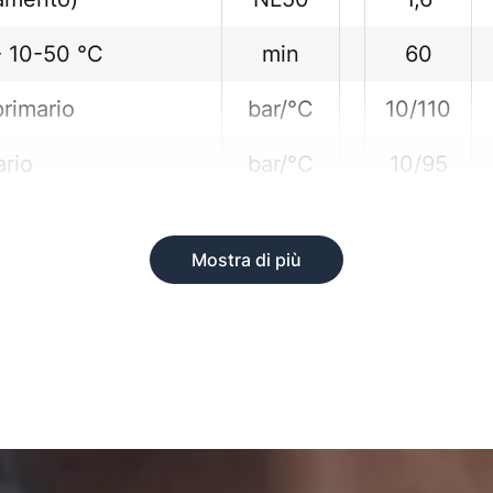
- 10-50 °C
min
60
primario
bar/°C
10/110
rio
bar/°C
10/95
Mostra di più