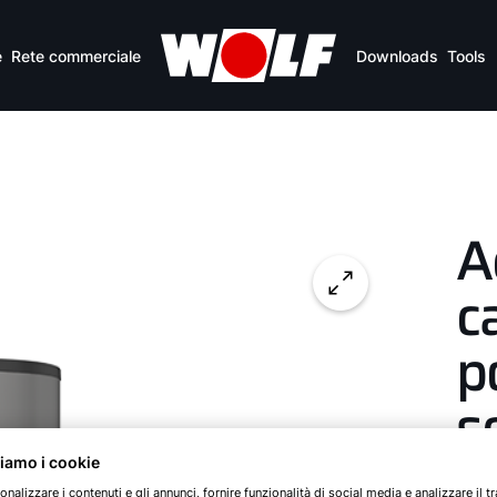
I vantaggi in breve
Dati tecnici
e
Rete commerciale
Downloads
Tools
A
c
p
s
ziamo i cookie
onalizzare i contenuti e gli annunci, fornire funzionalità di social media e analizzare il tr