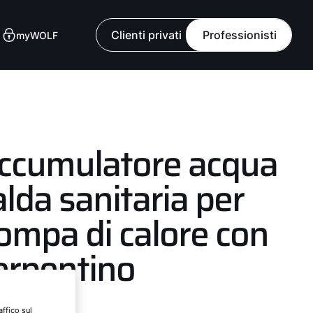
Clienti privati
Professionisti
myWOLF
ccumulatore acqua
alda sanitaria per
ompa di calore con
erpentino
affico sul