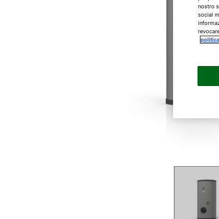
nostro s
social m
informaz
revocare
politic