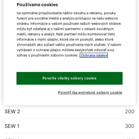
Používame cookies
na optimálne prispôsobenie nášho obsahu a reklamy, ponuky
funkcií pre sociálne médiá a analýzu prístupov na našu webovú
stránku. Informácie o vašom používaní našich webových stránok
môžu byť zdieľané aj s našimi partnermi v oblasti sociálnych
médií, reklamy a analýz. Naši partneri môžu kombinovať tieto
Zásobník SEW-1/2
informácie s inými údajmi, ktoré ste im poskytli, alebo ktoré
zhromaždili ako súčasť vášho používania iných služieb. V našom
vyhlásení o ochrane údajov môžete kedykoľvek odvolať svoj
súhlas s používaním súborov cookies.
Ochrana údajov
Zásobník TUV
Povoľte všetky súbory cookie
Zásobník na ohrev vody pre tepelné čerpadlo z
ocele s dvojitou ochrannou vrstvou
Povoliť iba potrebné súbory cookie
SEW 2
200
SEW 1
300