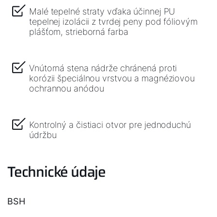
Kontakty
Malé tepelné straty vďaka účinnej PU
tepelnej izolácii z tvrdej peny pod fóliovým
Servisný portál
plášťom, strieborná farba
WOLF Akadémia
Vnútorná stena nádrže chránená proti
korózii špeciálnou vrstvou a magnéziovou
ochrannou anódou
Kontrolný a čistiaci otvor pre jednoduchú
údržbu
Technické údaje
BSH