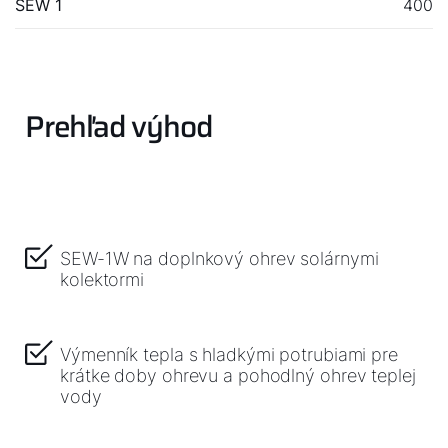
SEW 1
400
Dobrý deň!
Ako vám môžeme pomôcť?
Prehľad výhod
Služby WOLF
Servis
SEW-1W na doplnkový ohrev solárnymi
Hotline
kolektormi
Kontaktný formulár
Výmenník tepla s hladkými potrubiami pre
krátke doby ohrevu a pohodlný ohrev teplej
vody
Dôležité odkazy