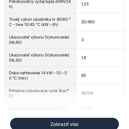
Pohotovostný výdaj tepla (kWh/24
1,55
h)
Trvalý výkon zásobníka tv 80/60 °
20/490
C – tww 10/45 °C (kW – l/h)
Ukazovateľ výkonu (Vykurovanie)
3
(NL60)
Ukazovateľ výkonu (Vykurovanie)
1,6
(NL50)
Doba nahrievania 14 kW – 10 – 5
60
0 °C (min.)
Primárna vykurovacia voda (bar/°
10/110
C)
Sekundárna teplá voda (bar/°C)
10/95
Zobraziť viac