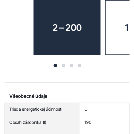
2 – 200
1 
Všeobecné údaje
Trieda energetickej účinnosti
C
Obsah zásobníka (l)
190