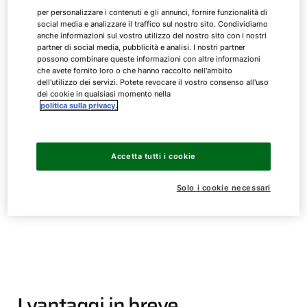
per personalizzare i contenuti e gli annunci, fornire funzionalità di
social media e analizzare il traffico sul nostro sito. Condividiamo
anche informazioni sul vostro utilizzo del nostro sito con i nostri
partner di social media, pubblicità e analisi. I nostri partner
possono combinare queste informazioni con altre informazioni
che avete fornito loro o che hanno raccolto nell'ambito
Modulo di comando
dell'utilizzo dei servizi. Potete revocare il vostro consenso all'uso
dei cookie in qualsiasi momento nella
politica sulla privacy.
BM-2
Accetta tutti i cookie
Solo i cookie necessari
Modulo di comando con regolazione di temperatura
ambiente o climatica
I vantaggi in breve