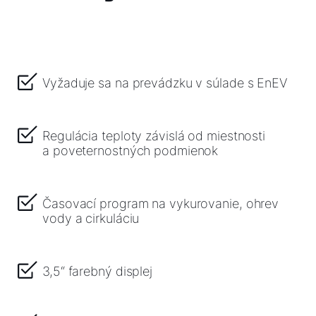
Služby WOLF
Servis
Vyžaduje sa na prevádzku v súlade s EnEV
Hotline
Regulácia teploty závislá od miestnosti
Kontaktný formulár
a poveternostných podmienok
Dôležité odkazy
Časovací program na vykurovanie, ohrev
vody a cirkuláciu
Kontakty
Servisný portál
3,5“ farebný displej
WOLF Akadémia