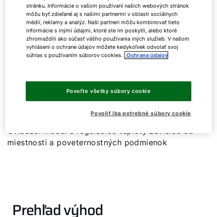
stránku. Informácie o vašom používaní našich webových stránok
môžu byť zdieľané aj s našimi partnermi v oblasti sociálnych
médií, reklamy a analýz. Naši partneri môžu kombinovať tieto
informácie s inými údajmi, ktoré ste im poskytli, alebo ktoré
zhromaždili ako súčasť vášho používania iných služieb. V našom
vyhlásení o ochrane údajov môžete kedykoľvek odvolať svoj
súhlas s používaním súborov cookies.
Ochrana údajov
Modul BM-2
Povoľte všetky súbory cookie
Ovládací modul
Povoliť iba potrebné súbory cookie
Ovládací modul s reguláciou teploty závislou od
miestnosti a poveternostných podmienok
Dobrý deň!
Ako vám môžeme pomôcť?
Prehľad výhod