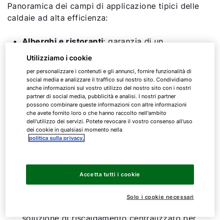
Panoramica dei campi di applicazione tipici delle
caldaie ad alta efficienza:
Alberghi e ristoranti
: garanzia di un
approvvigionamento costante di acqua calda
Utilizziamo i cookie
e riscaldamento, anche in caso di fabbisogno
per personalizzare i contenuti e gli annunci, fornire funzionalità di
elevato.
social media e analizzare il traffico sul nostro sito. Condividiamo
Ospedali e strutture di cura
: fornitura
anche informazioni sul vostro utilizzo del nostro sito con i nostri
partner di social media, pubblicità e analisi. I nostri partner
affidabile di calore e acqua calda per l'igiene,
possono combinare queste informazioni con altre informazioni
il riscaldamento e la sterilizzazione.
che avete fornito loro o che hanno raccolto nell'ambito
dell'utilizzo dei servizi. Potete revocare il vostro consenso all'uso
Industria e produzione
: fornitura di calore di
dei cookie in qualsiasi momento nella
processo o vapore per diverse fasi
politica sulla privacy.
produttive, ad esempio nell'industria
alimentare o chimica.
Grandi edifici per uffici e parchi industriali
:
Accetta tutti i cookie
riscaldamento efficiente di grandi superfici e
distribuzione uniforme del calore.
Solo i cookie necessari
Settore residenziale e condominiale:
soluzione di riscaldamento centralizzato per