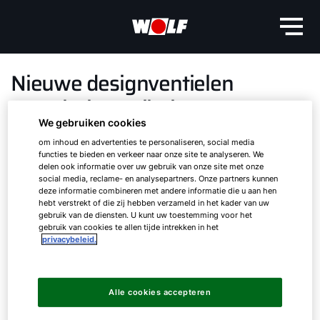
Nieuwe designventielen
woonhuisventilatie
We gebruiken cookies
Uniair-125-serie zorgt voor optimale
om inhoud en advertenties te personaliseren, social media
functies te bieden en verkeer naar onze site te analyseren. We
luchtstroming
delen ook informatie over uw gebruik van onze site met onze
social media, reclame- en analysepartners. Onze partners kunnen
deze informatie combineren met andere informatie die u aan hen
Voor een optimale ventilatie kunnen WOLF
hebt verstrekt of die zij hebben verzameld in het kader van uw
woonhuisventilatie-units en het Excellent
gebruik van de diensten. U kunt uw toestemming voor het
gebruik van cookies te allen tijde intrekken in het
luchtverdeelsysteem worden aangevuld met de
privacybeleid.
designventielen van de UniAir 125-serie. De
Hallo!
nieuwe ventielen zijn zowel geschikt voor
toevoer- als voor afvoerlucht. Kenmerkend aan
Alle cookies accepteren
Hoe kunnen wij u helpen?
het ontwerp is de platte constructie van de
ventielen.