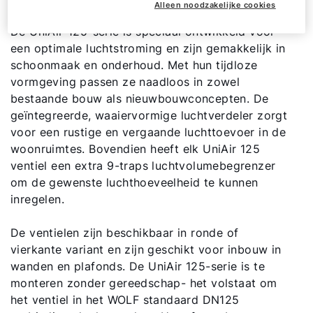
Alleen noodzakelijke cookies
Ik ben professional
De UniAir-125-serie is speciaal ontwikkeld voor
een optimale luchtstroming en zijn gemakkelijk in
Adresgegevens
schoonmaak en onderhoud. Met hun tijdloze
vormgeving passen ze naadloos in zowel
bestaande bouw als nieuwbouwconcepten. De
Ook interessant?
geïntegreerde, waaiervormige luchtverdeler zorgt
voor een rustige en vergaande luchttoevoer in de
woonruimtes. Bovendien heeft elk UniAir 125
ventiel een extra 9-traps luchtvolumebegrenzer
om de gewenste luchthoeveelheid te kunnen
inregelen.
De ventielen zijn beschikbaar in ronde of
vierkante variant en zijn geschikt voor inbouw in
wanden en plafonds. De UniAir 125-serie is te
monteren zonder gereedschap- het volstaat om
het ventiel in het WOLF standaard DN125