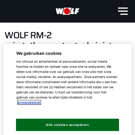
WOLF RM-2
ruimtethermostaat - de juiste
aanvulling in een smarthome
We gebruiken cookies
om inhoud en advertenties te personaliseren, social media
functies te bieden en verkeer naar onze site te analyseren. We
delen ook informatie over uw gebruik van onze site met onze
social media, reclame- en analysepartners. Onze partners kunnen
Speciaal voor de aansturing en bediening van
deze informatie combineren met andere informatie die u aan hen
WOLF warmtebronnen en WOLF-
hebt verstrekt of die zij hebben verzameld in het kader van uw
gebruik van de diensten. U kunt uw toestemming voor het
woonhuisventilatiesystemen introduceert WOLF
gebruik van cookies te allen tijde intrekken in het
de nieuwe ruimtethermostaat RM-2. Geheel
privacybeleid.
passend binnen het WOLF-design maakt de RM-2
Hallo!
een breed scala aan individuele instellingen
mogelijk met een zeer eenvoudige bediening.
Alle cookies accepteren
Hoe kunnen wij u helpen?