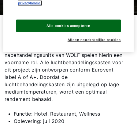
privacybeleid.
In het nieuwe Van der Valk hotel op de
Alle cookies accepteren
Amsterdamse Zuidas zijn zoveel mogelijk
innovatieve en duurzame technieken toegepast.
Alleen noodzakelijke cookies
De luchtbehandelingskasten en
Hallo!
nabehandelingsunits van WOLF spelen hierin een
voorname rol. Alle luchtbehandelingskasten voor
Hoe kunnen wij u helpen?
dit project zijn ontworpen conform Eurovent
label A of A+. Doordat de
Ik ben professional
luchtbehandelingskasten zijn uitgelegd op lage
mediumtemperaturen, wordt een optimaal
rendement behaald.
Adresgegevens
Functie: Hotel, Restaurant, Wellness
Oplevering: juli 2020
Ook interessant?