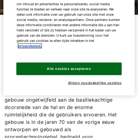
om inhoud en advertenties te personaliseren, social media
functies te bieden en verkeer naar onze site te analyseren. We
delen ook informatie over uw gebruik van onze site met onze
social media, reclame- en analysepartners. Onze partners kunnen
deze informatie combineren met andere informatie die u aan hen
De verbouwing van de Technohal is het
hebt verstrekt of die zij hebben verzameld in het kader van uw
omvangrijkste renovatieproject sinds het bestaan
gebruik van de diensten. U kunt uw toestemming voor het
van de Universiteit Twente. De hal is grondig
gebruik van cookies te allen tijde intrekken in het
privacybeleid.
verbouwd, waarbij onder andere de complete
technische installatie en buitengevel zijn
vervangen. Wat vooral in het oog springt zijn de
Alle cookies accepteren
werktuigbouwkundige installaties, die na de
verbouwing nadrukkelijk in het zicht zijn
Alleen noodzakelijke cookies
gebleven. De Technohal werd de 'glazen
kathedraal' genoemd. Deze bijnaam dankte het
gebouw ongetwijfeld aan de basiliekachtige
doorsnede van de hal en de enorme
ruimtelijkheid die de gebruikers ervoeren. Het
gebouw is in de jaren 70 van de vorige eeuw
ontworpen en gebouwd als
procestechnologiehal, bedoeld voor