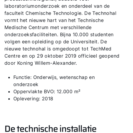
Hallo!
laboratoriumonderzoek en onderdeel van de
Hoe kunnen wij u helpen?
faculteit Chemische Technologie. De Technohal
vormt het nieuwe hart van het Technische
Medische Centrum met verschillende
Ik ben professional
onderzoeksfaciliteiten. Bijna 10.000 studenten
volgen een opleiding op de Universiteit. De
Adresgegevens
nieuwe technohal is omgedoopt tot TechMed
Centre en op 29 oktober 2019 officieel geopend
door Koning Willem-Alexander.
Ook interessant?
Functie: Onderwijs, wetenschap en
onderzoek
Oppervlakte BVO: 12.000 m²
Oplevering: 2018
De technische installatie