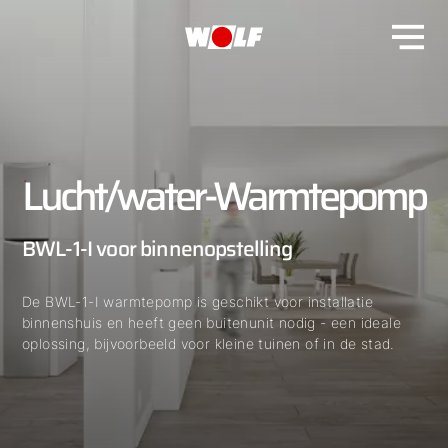
Lucht/water-Warmtepomp
BWL-1-I voor binnenopstelling
De BWL-1-I warmtepomp is geschikt voor installatie
binnenshuis en heeft geen buitenunit nodig - een ideale
oplossing, bijvoorbeeld voor kleine tuinen of in de stad.