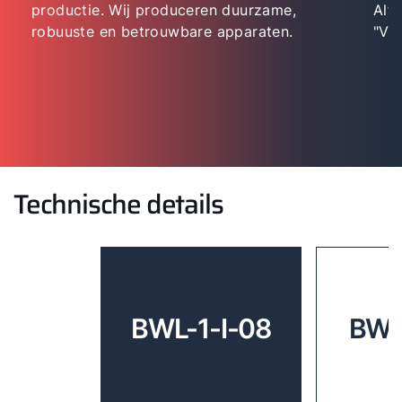
productie. Wij produceren duurzame,
Alti
robuuste en betrouwbare apparaten.
"Vol
Technische details
BWL-1-I-08
BWL