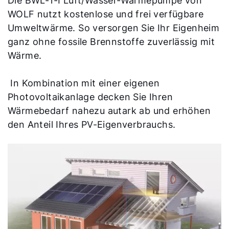
Die BWL-1-I Luft/Wasser-Wärmepumpe von
WOLF nutzt kostenlose und frei verfügbare
Umweltwärme. So versorgen Sie Ihr Eigenheim
Hallo!
ganz ohne fossile Brennstoffe zuverlässig mit
Wärme.
Hoe kunnen wij u helpen?
In Kombination mit einer eigenen
Photovoltaikanlage decken Sie Ihren
Ik ben professional
Wärmebedarf nahezu autark ab und erhöhen
den Anteil Ihres PV-Eigenverbrauchs.
Adresgegevens
Ook interessant?