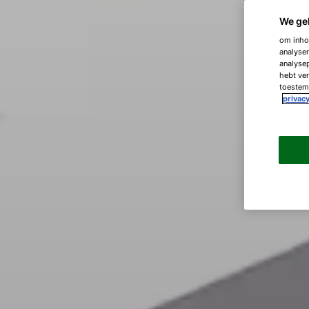
We ge
om inhou
analyser
analysep
hebt ver
toestemm
privacy