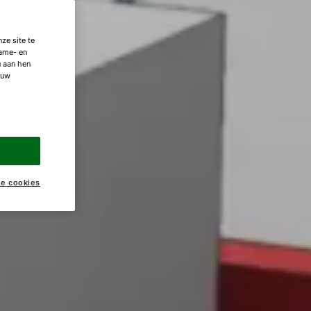
ze site te
lame- en
u aan hen
 uw
ke cookies