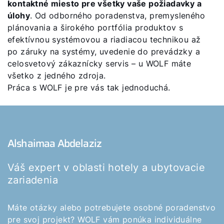
kontaktné miesto pre všetky vaše požiadavky a
úlohy
. Od odborného poradenstva, premysleného
plánovania a širokého portfólia produktov s
efektívnou systémovou a riadiacou technikou až
po záruky na systémy, uvedenie do prevádzky a
celosvetový zákaznícky servis – u WOLF máte
všetko z jedného zdroja.
Práca s WOLF je pre vás tak jednoduchá.
Alshaimaa Abdelaziz
Váš expert v oblasti hotely a ubytovacie
zariadenia
Máte otázky alebo potrebujete osobné poradenstvo
pre svoj projekt? WOLF vám ponúka individuálne