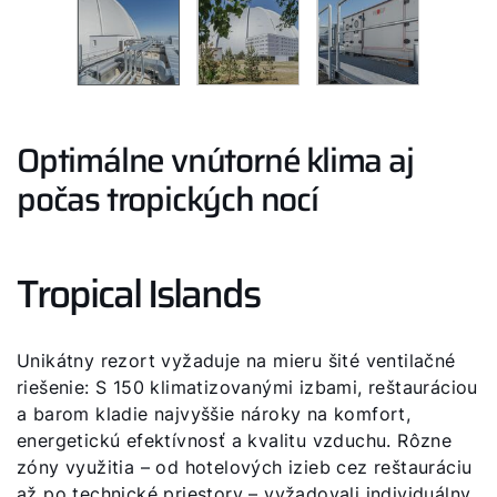
Optimálne vnútorné klima aj
počas tropických nocí
Tropical Islands
Unikátny rezort vyžaduje na mieru šité ventilačné
riešenie: S 150 klimatizovanými izbami, reštauráciou
a barom kladie najvyššie nároky na komfort,
energetickú efektívnosť a kvalitu vzduchu. Rôzne
zóny využitia – od hotelových izieb cez reštauráciu
až po technické priestory – vyžadovali individuálny