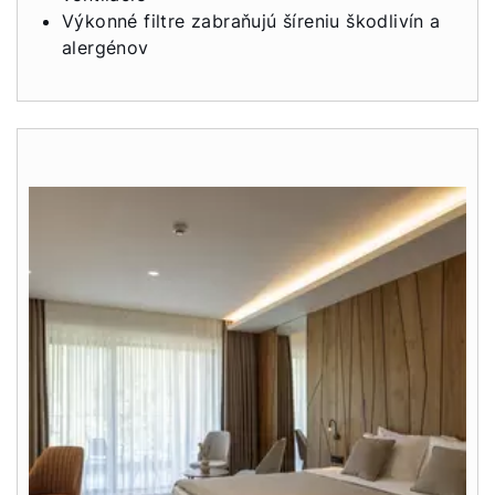
Výkonné filtre zabraňujú šíreniu škodlivín a
Dôležité odkazy
alergénov
Kontakty
Servisný portál
WOLF Akadémia