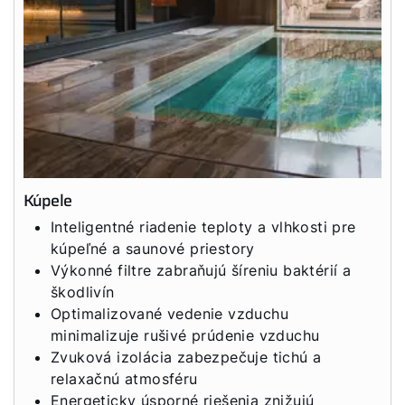
Kúpele
Inteligentné riadenie teploty a vlhkosti pre
kúpeľné a saunové priestory
Výkonné filtre zabraňujú šíreniu baktérií a
škodlivín
Optimalizované vedenie vzduchu
minimalizuje rušivé prúdenie vzduchu
Zvuková izolácia zabezpečuje tichú a
relaxačnú atmosféru
Energeticky úsporné riešenia znižujú