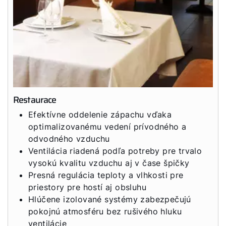
Dobrý deň!
Ako vám môžeme pomôcť?
Restaurace
Efektívne oddelenie zápachu vďaka
Služby WOLF
optimalizovanému vedení prívodného a
odvodného vzduchu
Servis
Ventilácia riadená podľa potreby pre trvalo
vysokú kvalitu vzduchu aj v čase špičky
Presná regulácia teploty a vlhkosti pre
Hotline
priestory pre hostí aj obsluhu
Hlúčene izolované systémy zabezpečujú
Kontaktný formulár
pokojnú atmosféru bez rušivého hluku
ventilácie