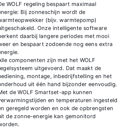
De WOLF regeling bespaart maximaal
energie: Bij zonneschijn wordt de
warmteopwekker (bijv. warmtepomp)
uitgeschakeld. Onze intelligente software
herkent daarbij langere periodes met mooi
weer en bespaart zodoende nog eens extra
energie.
Alle componenten zijn met het WOLF
regelsysteem uitgevoerd. Dat maakt de
bediening, montage, inbedrijfstelling en het
onderhoud uit één hand bijzonder eenvoudig.
Met de WOLF Smartset-app kunnen
verwarmingstijden en temperaturen ingesteld
en geregeld worden en ook de opbrengsten
uit de zonne-energie kan gemonitord
worden.