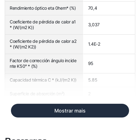
Rendimiento óptico eta 0hem* (%)
70,4
Coeficiente de pérdida de calor a1
3,037
* (W/(m2 K))
Coeficiente de pérdida de calor a2
1.4E-2
* (W/(m2 K2))
Factor de corrección ángulo incide
95
nte K50° * (%)
Capacidad térmica C * (kJ/(m2 K))
5.85
Superficie de absorción (m²)
2
Mostrar mais