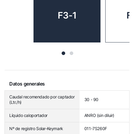
F3-1
F
Datos generales
Caudal recomendado por captador
30 - 90
(Ltr./h)
Líquido caloportador
ANRO (sin diluir)
Nº de registro Solar-Keymark
011-7S260F