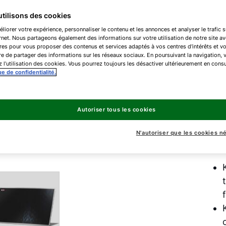
tilisons des cookies
Capt
liorer votre expérience, personnaliser le contenu et les annonces et analyser le trafic s
vert
ernet. Nous partageons également des informations sur votre utilisation de notre site a
res pour vous proposer des contenus et services adaptés à vos centres d'intérêts et v
e de partager des informations sur les réseaux sociaux. En poursuivant la navigation, 
 l’utilisation des cookies. Vous pourrez toujours les désactiver ultérieurement en consu
Top
ue de confidentialité.
Top
Autoriser tous les cookies
Peut
N'autoriser que les cookies n
kits