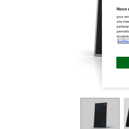
Nous u
pour amé
site int
partenai
permettr
acceptez
politiq