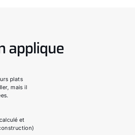
n applique
urs plats
er, mais il
ées.
calculé et
construction)