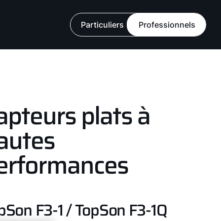
Particuliers
Professionnels
apteurs plats à
autes
erformances
pSon F3-1 / TopSon F3-1Q