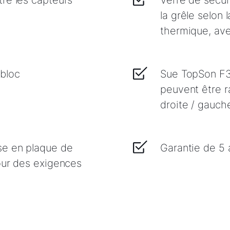
re les capteurs
Verre de sécur
la grêle selon
thermique, ave
bloc
Sue TopSon F3
peuvent être r
droite / gauch
se en plaque de
Garantie de 5 
our des exigences