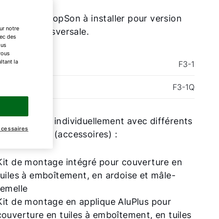
eurs plats TopSon à installer pour version
ur notre
icale et transversale.
vec des
ous
vous
ltant la
Son
F3-1
Son
F3-1Q
 être monté individuellement avec différents
écessaires
 de montage (accessoires) :
Kit de montage intégré pour couverture en
tuiles à emboîtement, en ardoise et mâle-
femelle
Kit de montage en applique AluPlus pour
couverture en tuiles à emboîtement, en tuiles