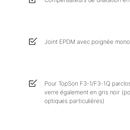
Compensateurs de dilatation ent
Joint EPDM avec poignée mono
Pour TopSon F3-1/F3-1Q parclo
verre également en gris noir (p
optiques particulières)