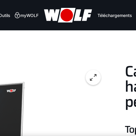
Outils
myWOLF
Téléchargements
C
h
p
To