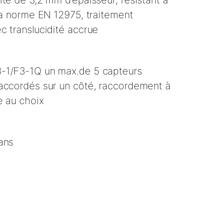
ité de 3,2 mm d’épaisseur, résistant à
 la norme EN 12975, traitement
c translucidité accrue
-1/F3-1Q un max.de 5 capteurs
accordés sur un côté, raccordement à
e au choix
ans