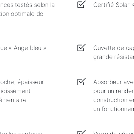
nces testés selon la
Certifié Solar
tion optimale de
que « Ange bleu »
Cuvette de ca
s
grande résista
roche, épaisseur
Absorbeur ave
oidissement
pour un rendem
lémentaire
construction en
un fonctionne