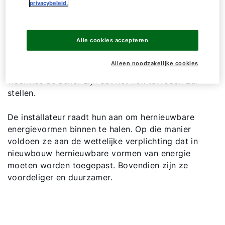
techniek
privacybeleid.
Met hun verwarmingsinstallateur hebben Arjan en
Alle cookies accepteren
Lotte het uitgebreid gehad over de
verwarmingstechniek. Ze willen een betrouwbaar
Alleen noodzakelijke cookies
en robuust verwarmingssysteem. Een systeem
waarmee ze zeker zijn dat het hen tevreden zal
stellen.
De installateur raadt hun aan om hernieuwbare
energievormen binnen te halen. Op die manier
voldoen ze aan de wettelijke verplichting dat in
nieuwbouw hernieuwbare vormen van energie
moeten worden toegepast. Bovendien zijn ze
voordeliger en duurzamer.