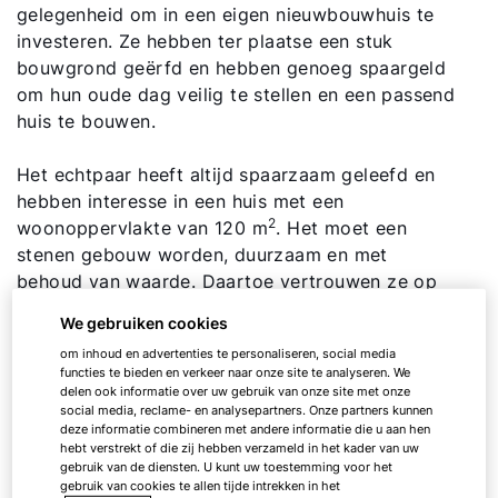
gelegenheid om in een eigen nieuwbouwhuis te
investeren. Ze hebben ter plaatse een stuk
bouwgrond geërfd en hebben genoeg spaargeld
om hun oude dag veilig te stellen en een passend
huis te bouwen.
Het echtpaar heeft altijd spaarzaam geleefd en
hebben interesse in een huis met een
2
woonoppervlakte van 120 m
. Het moet een
stenen gebouw worden, duurzaam en met
behoud van waarde. Daartoe vertrouwen ze op
een plaatselijke bouwkundig aannemer en de
We gebruiken cookies
verwarmingsinstallateur die ze beiden al
om inhoud en advertenties te personaliseren, social media
decennia lang kennen en waarderen.
functies te bieden en verkeer naar onze site te analyseren. We
delen ook informatie over uw gebruik van onze site met onze
social media, reclame- en analysepartners. Onze partners kunnen
deze informatie combineren met andere informatie die u aan hen
hebt verstrekt of die zij hebben verzameld in het kader van uw
Bijzonder belangrijk: bewezen
gebruik van de diensten. U kunt uw toestemming voor het
gebruik van cookies te allen tijde intrekken in het