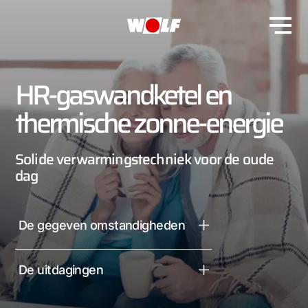
HR-gaswandketel en
thermische zonne-energie
Solide verwarmingstechniek voor de oude
dag
De gegeven omstandigheden
De uitdagingen