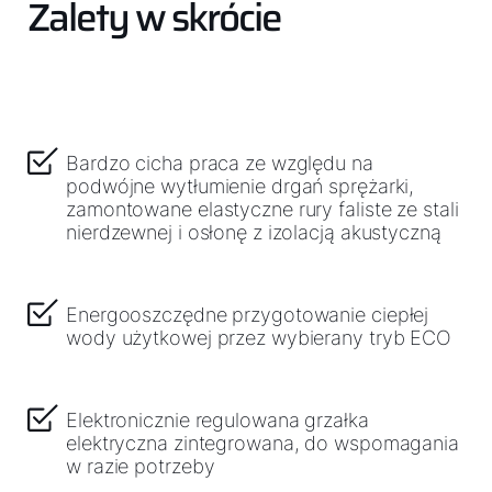
Zalety w skrócie
Jak możemy Ci pomóc?
Serwis
Narzędzia
Bardzo cicha praca ze względu na
podwójne wytłumienie drgań sprężarki,
Zapisz się na szkolenie!
zamontowane elastyczne rury faliste ze stali
nierdzewnej i osłonę z izolacją akustyczną
Przydatne linki
Energooszczędne przygotowanie ciepłej
Sekcja pobierania
wody użytkowej przez wybierany tryb ECO
Service App
Elektronicznie regulowana grzałka
Kontakt
elektryczna zintegrowana, do wspomagania
w razie potrzeby
Serwis Portal