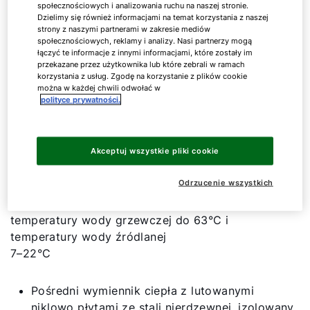
społecznościowych i analizowania ruchu na naszej stronie.
BWW-1
13
Dzielimy się również informacjami na temat korzystania z naszej
strony z naszymi partnerami w zakresie mediów
społecznościowych, reklamy i analizy. Nasi partnerzy mogą
BWW-1
15
łączyć te informacje z innymi informacjami, które zostały im
przekazane przez użytkownika lub które zebrali w ramach
korzystania z usług. Zgodę na korzystanie z plików cookie
można w każdej chwili odwołać w
Pokaż wszystko
polityce prywatności.
Akceptuj wszystkie pliki cookie
Pompy ciepła woda/woda do wykorzystania energii
Odrzucenie wszystkich
środowiska poprzez wody podziemne o
mocy grzewczej 7, 11, 13, 15 lub 21 kW; do
temperatury wody grzewczej do 63°C i
temperatury wody źródlanej
7–22°C
Pośredni wymiennik ciepła z lutowanymi
niklowo płytami ze stali nierdzewnej, izolowany