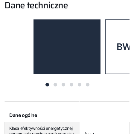
Dane techniczne
BWW
Dane ogólne
Klasa efektywności energetycznej
ogrzewania pomieszczeń przy nisk
A+++