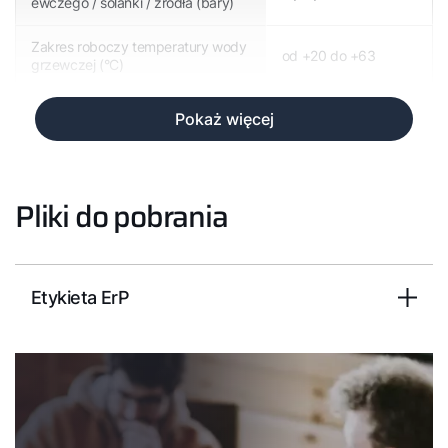
ewczego / solanki / źródła (bary)
Zakres roboczy temperatury wody
od +20 do +63
grzewczej (°C)
Pokaż więcej
Pliki do pobrania
Etykieta ErP