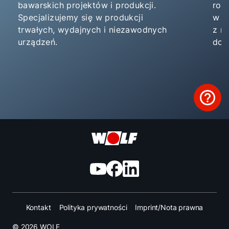
bawarskich projektów i produkcji.
roz
Specjalizujemy się w produkcji
w p
trwałych, wydajnych i niezawodnych
z m
urządzeń.
dop
Kontakt
Polityka prywatności
Imprint/Nota prawna
© 2026 WOLF