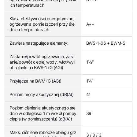
ich temperaturach
Klasa efektywności energetycznej
ogrzewania pomieszczeń przy śre
A++
dnich temperaturach
Zawiera następujące elementy:
BWS-1-06 + BWM-S
Zasilanie/powrót ogrzewania, zasil
anie/powrót ciepłej wody, wlot/wyl
1½″
ot solanki na BWS-1 (G (AG))
Przyłącza na BWM (G (AG))
1¼″
Poziom mocy akustycznej (dB(A))
41
Poziom ciśnienia akustycznego śre
dnio w odległości 1 m wokół pompy
39
ciepła (w pomieszczeniu) (dB(A))
Maks. ciśnienie robocze obiegu grz
3 / 3 / 3