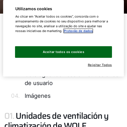
Utilizamos cookies
Ao clicar em "Aceitar todos os cookies", concorda com o
armazenamento de cookies no seu dispositivo para melhorar a
Tabla de contenido
navegação no site, analisar a utilização do site e ajudar nas
nossas iniciativas de marketing.
Proteção de dados
01.
Unidades de ventilación y
climatización de WOLF
Aceitar todos os cookies
02.
Catálogos de imagen
Rejeitar Todos
03.
Catálogos técnicos e instrucciones
de usuario
04.
Imágenes
01.
Unidades de ventilación y
climatización de WOLF