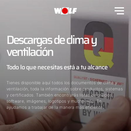
Descargas de clima y
ventilación
Todo lo que necesitas está a tu alcance
Tienes disponible aquí todos los documentos de clima y
ventilación, toda la información sobre productos, sistemas
y certificados. También encontrarás listas de precios,
software, imágenes, logotipos y mucho más. Te
ayudamos a trabajar de la manera más eficiente.