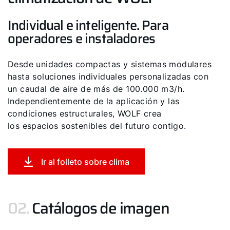
Individual e inteligente. Para
Olá!
operadores e instaladores
Como podemos ajudá-lo?
Desde unidades compactas y sistemas modulares
hasta soluciones individuales personalizadas con
Serviço ao cliente
un caudal de aire de más de 100.000 m3/h.
Independientemente de la aplicación y las
condiciones estructurales, WOLF crea
Ferramentas
los espacios sostenibles del futuro contigo.
Ligações importantes
Ir al folleto sobre clima
Downloads
02.
Catálogos de imagen
Service App