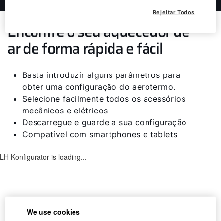
Rejeitar Todos
Encontre o seu aquecedor de
ar de forma rápida e fácil
Olá!
Como podemos ajudá-lo?
Basta introduzir alguns parâmetros para
obter uma configuração do aerotermo.
Selecione facilmente todos os acessórios
Serviço ao cliente
mecânicos e elétricos
Descarregue e guarde a sua configuração
Ferramentas
Compatível com smartphones e tablets
Ligações importantes
Downloads
Service App