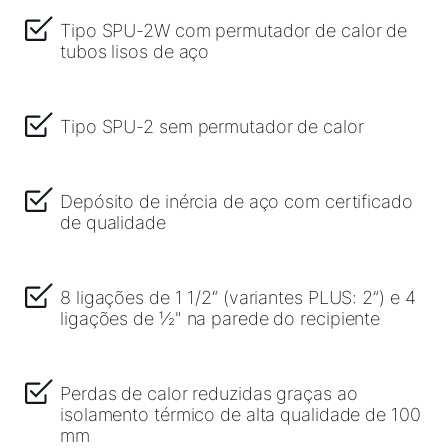
Como podemos ajudá-lo?
Tipo SPU-2W com permutador de calor de
tubos lisos de aço
Serviço ao cliente
Tipo SPU-2 sem permutador de calor
Ferramentas
Depósito de inércia de aço com certificado
Ligações importantes
de qualidade
Downloads
8 ligações de 1 1/2“ (variantes PLUS: 2”) e 4
Service App
ligações de ½" na parede do recipiente
Perdas de calor reduzidas graças ao
isolamento térmico de alta qualidade de 100
mm