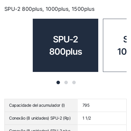
SPU-2 800plus, 1000plus, 1500plus
SPU-2
S
800plus
10
Capacidade del acumulador (l)
795
Conexão (8 unidades) SPU-2 (Rp)
1 1/2
Conexão (8 unidades) SPU-2 plus