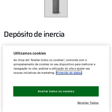
Depósito de inercia
SPU-2 (W) até 1500 litros
Utilizamos cookies
Ao clicar em "Aceitar todos os cookies", concorda com o
armazenamento de cookies no seu dispositivo para melhorar a
Depósito de inércia para apoio ao aquecimento
navegação no site, analisar a utilização do site e ajudar nas
nossas iniciativas de marketing.
Proteção de dados
com isolamento térmico removível e permutador de
calor de tubos lisos e variantes W
Aceitar todos os cookies
SPU-1
200
Rejeitar Todos
SPU-2 (W)
500