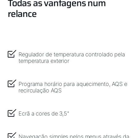
Todas as vantagens num
Serviço ao cliente
relance
Ferramentas
Ligações importantes
Regulador de temperatura controlado pela
temperatura exterior
Downloads
Service App
Programa horário para aquecimento, AQS e
recirculação AQS
Ecrã a cores de 3,5"
Navegação simples pelos menus através da