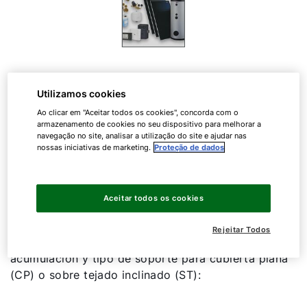
Energía solar térmica para
Utilizamos cookies
apoyo a la producción de ACS
Ao clicar em "Aceitar todos os cookies", concorda com o
armazenamento de cookies no seu dispositivo para melhorar a
navegação no site, analisar a utilização do site e ajudar nas
nossas iniciativas de marketing.
Proteção de dados
Kit Solar TOP
Aceitar todos os cookies
Los Kits Solar Top están configurados según
número de paneles, orientación vertical (V) u
Rejeitar Todos
horizontal (H) de los colectores, volumen de
acumulación y tipo de soporte para cubierta plana
(CP) o sobre tejado inclinado (ST):