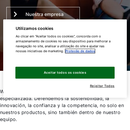
Nuestra empresa
Utilizamos cookies
Vacantes
Ao clicar em "Aceitar todos os cookies", concorda com o
armazenamento de cookies no seu dispositivo para melhorar a
navegação no site, analisar a utilização do site e ajudar nas
Proceso de solicitud
nossas iniciativas de marketing.
Proteção de dados
Nuestra propuesta
Aceitar todos os cookies
Rejeitar Todos
WOLF ofrece orientación internacional y formación
especializada. Defendemos la sostenibilidad, la
innovación, la confianza y la competencia, no solo en
nuestros productos, sino también dentro de nuestro
equipo.