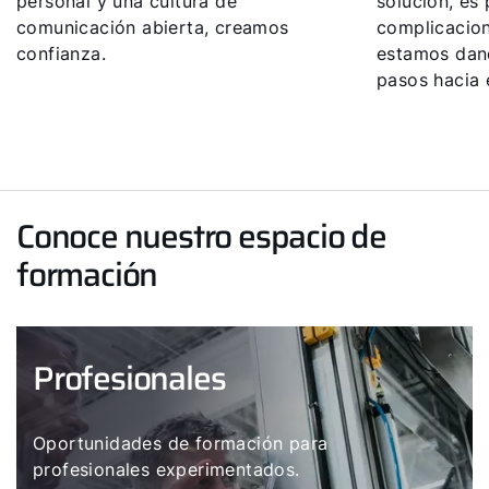
personal y una cultura de
solución, es
comunicación abierta, creamos
complicacion
Downloads
confianza.
estamos dan
pasos hacia e
Service App
Conoce nuestro espacio de
formación
Profesionales
Oportunidades de formación para
profesionales experimentados.