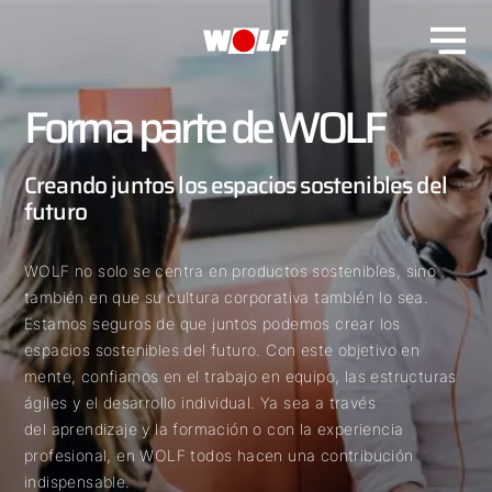
Forma parte de WOLF
Creando juntos los espacios sostenibles del
futuro
WOLF no solo se centra en productos sostenibles, sino
también en que su cultura corporativa también lo sea.
Estamos seguros de que juntos podemos crear los
espacios sostenibles del futuro. Con este objetivo en
mente, confiamos en el trabajo en equipo, las estructuras
ágiles y el desarrollo individual. Ya sea a través
del aprendizaje y la formación o con la experiencia
profesional, en WOLF todos hacen una contribución
indispensable.