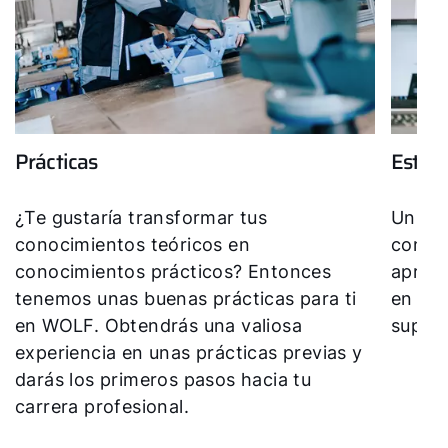
Serviço ao cliente
Ferramentas
Prácticas
Estudi
Ligações importantes
¿Te gustaría transformar tus
Un fut
Downloads
conocimientos teóricos en
conver
conocimientos prácticos? Entonces
aprend
Service App
tenemos unas buenas prácticas para ti
en WO
en WOLF. Obtendrás una valiosa
superv
experiencia en unas prácticas previas y
darás los primeros pasos hacia tu
carrera profesional.