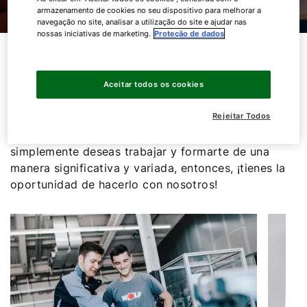
armazenamento de cookies no seu dispositivo para melhorar a
navegação no site, analisar a utilização do site e ajudar nas
nossas iniciativas de marketing.
Proteção de dados
Comienza en WOLF
Aceitar todos os cookies
Si quieres poner en práctica la teoría de la
Rejeitar Todos
universidad, estás buscando unas prácticas de
trabajo con las que ganar experiencia o
simplemente deseas trabajar y formarte de una
manera significativa y variada, entonces, ¡tienes la
oportunidad de hacerlo con nosotros!
Olá!
Como podemos ajudá-lo?