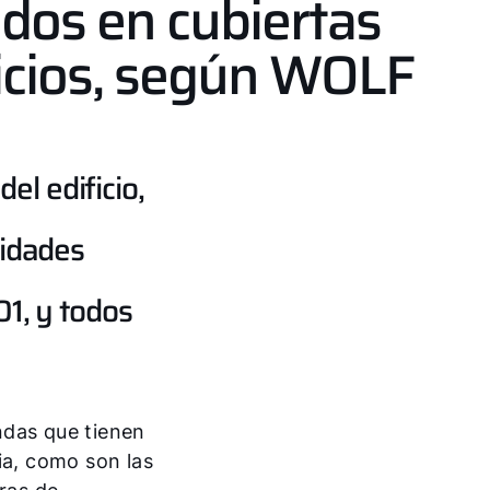
idos en cubiertas
ficios, según WOLF
el edificio,
nidades
1, y todos
ndas que tienen
ia, como son las