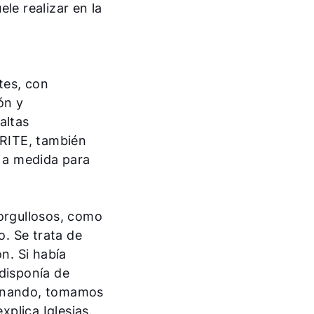
le realizar en la
tes, con
ón y
altas
 RITE, también
 a medida para
Olá!
 orgullosos, como
Como podemos ajudá-lo?
o. Se trata de
n. Si había
Serviço ao cliente
 disponía de
ionando, tomamos
Ferramentas
xplica Iglesias.