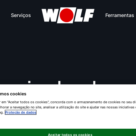
Serviços
Ferramentas
unicados de pr
zamos cookies
ar em "Aceitar todos os cookies", concorda com o armazenamento de cookies no seu di
horar a navegação no site, analisar a utilização do site e ajudar nas nossas iniciativas
Junio 2024
ng.
Proteção de dados
Aceitar todos os cookies