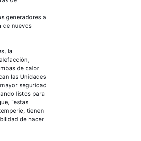
ras de
pos generadores a
ón de nuevos
s, la
alefacción,
bombas de calor
can las Unidades
a mayor seguridad
tando listos para
gue, “estas
temperie, tienen
bilidad de hacer