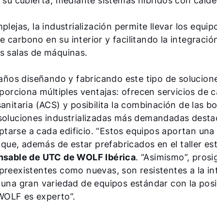
n su cubierta, mediante sistemas híbridos con calde
plejas, la industrialización permite llevar los equi
 de carbono en su interior y facilitando la integraci
s salas de máquinas.
años diseñando y fabricando este tipo de solucione
oporciona múltiples ventajas: ofrecen servicios de c
anitaria (ACS) y posibilita la combinación de las 
 soluciones industrializadas más demandadas desta
tarse a cada edificio. “Estos equipos aportan un
loque, además de estar prefabricados en el taller es
onsable de UTC de WOLF Ibérica
. “Asimismo”, prosi
preexistentes como nuevas, son resistentes a la in
 una gran variedad de equipos estándar con la posi
WOLF es experto”.