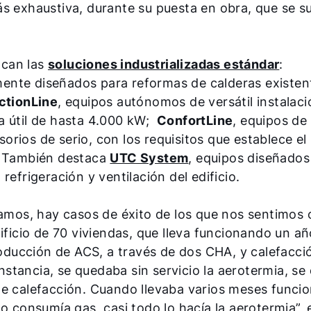
s exhaustiva, durante su puesta en obra, que se sue
.
acan las
soluciones industrializadas estándar
:
ente diseñados para reformas de calderas existen
ctionLine
, equipos autónomos de versátil instalaci
a útil de hasta 4.000 kW;
ConfortLine
, equipos de 
rios de serio, con los requisitos que establece el
W. También destaca
UTC System
, equipos diseñados
efrigeración y ventilación del edificio.
camos, hay casos de éxito de los que nos sentimos
ificio de 70 viviendas, que lleva funcionando un añ
roducción de ACS, a través de dos CHA, y calefacció
tancia, se quedaba sin servicio la aerotermia, se
 de calefacción. Cuando llevaba varios meses func
o consumía gas, casi todo lo hacía la aerotermia”, e