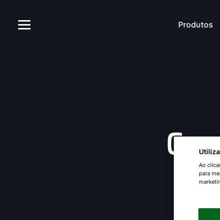
Produtos
Com
Utili
Ao clic
para mel
marketi