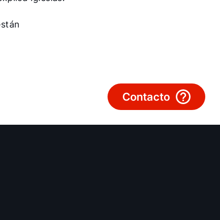
están
Ligações importantes
Downloads
Service App
Contacto