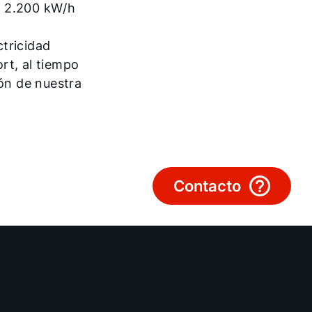
Serviço ao cliente
, 2.200 kW/h
Ferramentas
ctricidad
rt, al tiempo
ón de nuestra
Ligações importantes
Downloads
Service App
Contacto