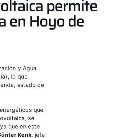
oltaica permite
da en Hoyo de
zación y Agua
ía), lo que
ienda, estado de
 energéticos que
ovoltaica, se
ya que en este
ünter Kenk
, jefe