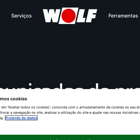
Serviços
Ferramentas
unicados de pr
zamos cookies
ar em "Aceitar todos os cookies", concorda com o armazenamento de cookies no seu di
horar a navegação no site, analisar a utilização do site e ajudar nas nossas iniciativas
Marzo 2023
ng.
Proteção de dados