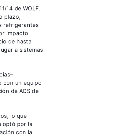
 11/14 de WOLF.
o plazo,
s refrigerantes
or impacto
cio de hasta
lugar a sistemas
cias–
o con un equipo
cción de ACS de
Olá!
os, lo que
Como podemos ajudá-lo?
 optó por la
ación con la