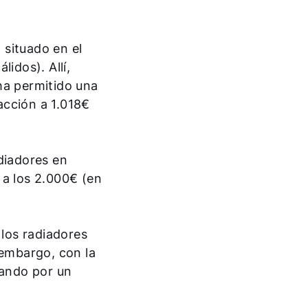
 situado en el
idos). Allí,
ha permitido una
acción a 1.018€
diadores en
 a los 2.000€ (en
los radiadores
 embargo, con la
tando por un