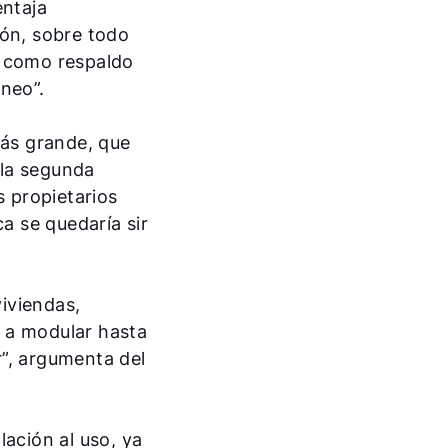
entaja
ión, sobre todo
r como respaldo
neo”.
más grande, que
 la segunda
s propietarios
a se quedaría sir
viviendas,
r a modular hasta
r”, argumenta del
ación al uso, ya