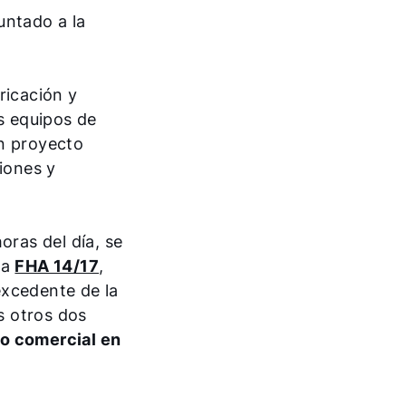
untado a la
ricación y
s equipos de
un proyecto
iones y
oras del día, se
ia
FHA 14/17
,
excedente de la
s otros dos
co comercial en