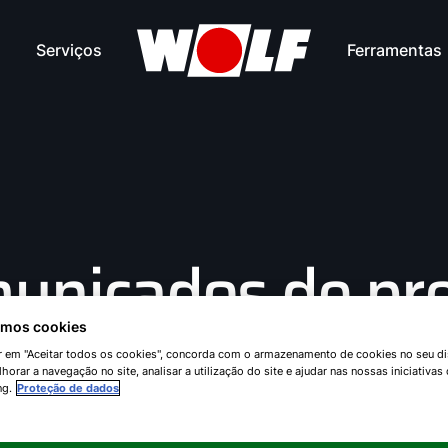
Serviços
Ferramentas
unicados de pr
zamos cookies
ar em "Aceitar todos os cookies", concorda com o armazenamento de cookies no seu di
Mayo 2024
horar a navegação no site, analisar a utilização do site e ajudar nas nossas iniciativas
ng.
Proteção de dados