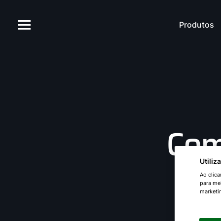
Produtos
Com
Utili
Ao clic
para mel
marketi