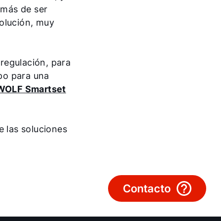
Olá!
emás de ser
solución, muy
Como podemos ajudá-lo?
Serviço ao cliente
regulación, para
po para una
Ferramentas
WOLF Smartset
Ligações importantes
 las soluciones
Downloads
Service App
Contacto