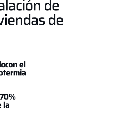
alación de
viendas de
do
con el
otermia
n 70%
 la