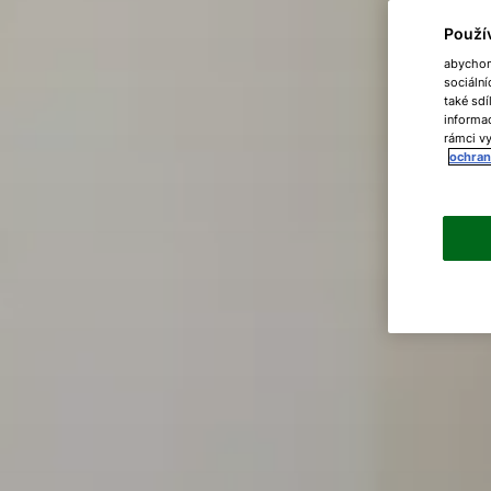
Použí
abychom 
sociální
také sdí
informac
rámci vy
ochran