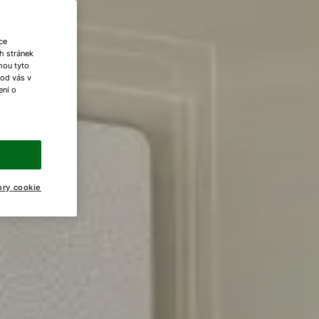
ce
h stránek
ohou tyto
 od vás v
ení o
ory cookie