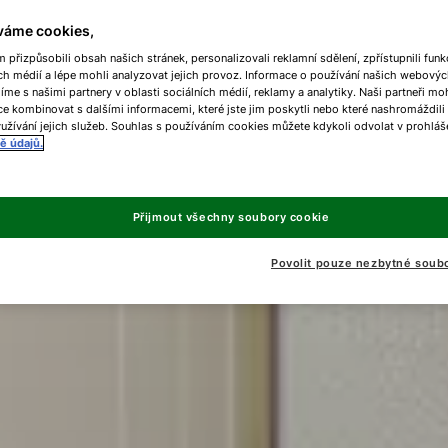
váme cookies,
přizpůsobili obsah našich stránek, personalizovali reklamní sdělení, zpřístupnili funk
ch médií a lépe mohli analyzovat jejich provoz. Informace o používání našich webovýc
líme s našimi partnery v oblasti sociálních médií, reklamy a analytiky. Naši partneři m
e kombinovat s dalšími informacemi, které jste jim poskytli nebo které nashromáždili
užívání jejich služeb. Souhlas s používáním cookies můžete kdykoli odvolat v prohláš
ě údajů.
Přijmout všechny soubory cookie
Povolit pouze nezbytné soub