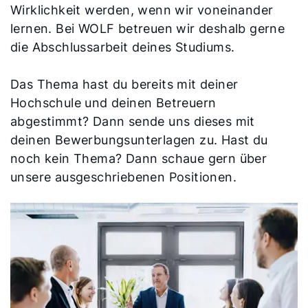
Wirklichkeit werden, wenn wir voneinander
lernen. Bei WOLF betreuen wir deshalb gerne
die Abschlussarbeit deines Studiums.
Das Thema hast du bereits mit deiner
Hochschule und deinen Betreuern
abgestimmt? Dann sende uns dieses mit
Servus!
deinen Bewerbungsunterlagen zu. Hast du
Wie können wir Ihnen helfen?
noch kein Thema? Dann schaue gern über
unsere ausgeschriebenen Positionen.
Service kontaktieren
Produktberatung
Fachhandwerker finden