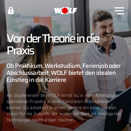
Von der Theorie in die
Praxis
Ob Praktikum, Werkstudium, Ferienjob oder
Abschlussarbeit: WOLF bietet den idealen
Einstieg in die Karriere
Als Studierender bei WOLF lernst du in allen Abteilungen
spannende Projekte in einer familiären Atmosphäre
kennen. Du arbeitest in einem Umfeld mit einer starken
Vision für die Zukunft: Wir wollen die Welt mit intelligenter
Technologie nachhaltiger machen.