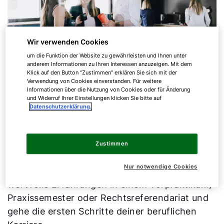
Wir verwenden Cookies
um die Funktion der Website zu gewährleisten und Ihnen unter
anderem Informationen zu Ihren Interessen anzuzeigen. Mit dem
Klick auf den Button "Zustimmen" erklären Sie sich mit der
Verwendung von Cookies einverstanden. Für weitere
Informationen über die Nutzung von Cookies oder für Änderung
Praktikum
und Widerruf Ihrer Einstellungen klicken Sie bitte auf
Datenschutzerklärung.
Während deines Studiums möchtest du dein
theoretisches in praktisches Wissen
Zustimmen
umwandeln? Dann haben wir bei WOLF einen
Nur notwendige Cookies
spannenden Praktikumsplatz für dich. Sammle
wertvolle Erfahrungen in einem Vorpraktikum,
Praxissemester oder Rechtsreferendariat und
gehe die ersten Schritte deiner beruflichen