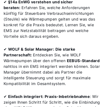
✔
§14a EnWG verstehen und sicher
beraten:
Erfahren Sie, welche Anforderungen
künftig für Steuerbare Verbrauchseinrichtungen
(SteuVe) wie Wärmepumpen gelten und was das
Servus!
konkret für die Praxis bedeutet. Lernen Sie, wie
EMS zur Netzstabilität beitragen und welche
Wie können wir Ihnen helfen?
Vorteile sich daraus ergeben.
✔
WOLF & Solar Manager: Die starke
Service kontaktieren
Partnerschaft:
Entdecken Sie, wie WOLF
Wärmepumpen über den offenen
EEBUS-Standard
Produktberatung
nahtlos in ein EMS integriert werden können. Solar
Manager übernimmt dabei als Partner die
Fachhandwerker finden
intelligente Steuerung und sorgt für maximale
Kompatibilität im Gesamtsystem.
Wichtige Links
✔
Einfach integriert: Praxis-Inbetriebnahme
: Wir
zeigen Ihnen Schritt für Schritt, wie die Einbindung