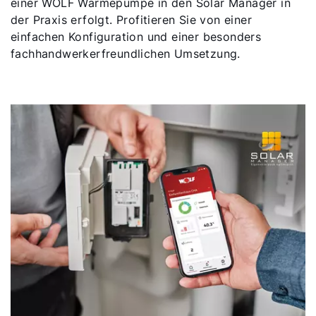
einer WOLF Wärmepumpe in den Solar Manager in
5 Jahre Garantie
der Praxis erfolgt. Profitieren Sie von einer
Karriere
einfachen Konfiguration und einer besonders
fachhandwerkerfreundlichen Umsetzung.
Privatkunden-Downloads