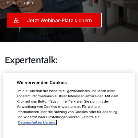
Praxisfragen!
Jetzt Webinar-Platz sichern
Expertentalk:
Solar Manager zu Gast
Wir verwenden Cookies
bei den Wölfen
um die Funktion der Website zu gewährleisten und Ihnen unter
anderem Informationen zu Ihren Interessen anzuzeigen. Mit dem
Klick auf den Button "Zustimmen" erklären Sie sich mit der
Die Energiewende fordert moderne Gebäudetechnik
Verwendung von Cookies einverstanden. Für weitere
heraus: Mit dem Hochlauf von Wärmepumpen,
Informationen über die Nutzung von Cookies oder für Änderung
Photovoltaik und E-Mobilität rückt das
und Widerruf Ihrer Einstellungen klicken Sie bitte auf
Datenschutzerklärung.
Zusammenspiel der Komponenten in den Fokus.