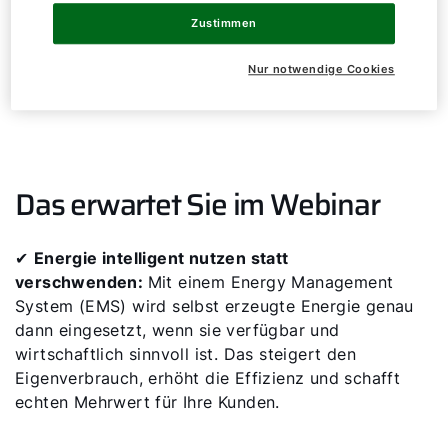
Zustimmen
Erfahren Sie in unserem gemeinsamen Webinar mit
den
Experten von Solar Manager
, wie Sie Ihre
Nur notwendige Cookies
Kunden zukunftssicher und normkonform beraten.
Das erwartet Sie im Webinar
✔
Energie intelligent nutzen statt
verschwenden:
Mit einem Energy Management
System (EMS) wird selbst erzeugte Energie genau
dann eingesetzt, wenn sie verfügbar und
wirtschaftlich sinnvoll ist. Das steigert den
Eigenverbrauch, erhöht die Effizienz und schafft
echten Mehrwert für Ihre Kunden.