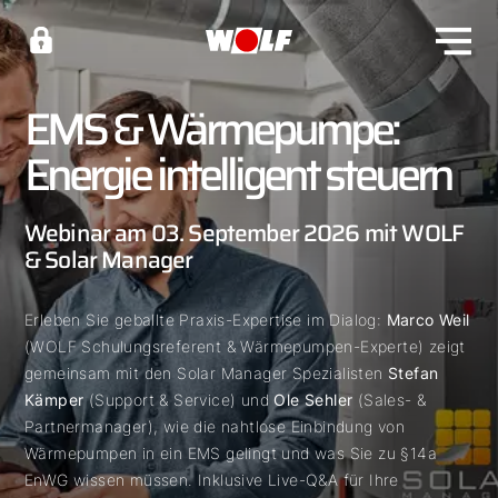
EMS & Wärmepumpe:
Energie intelligent steuern
Webinar am 03. September 2026 mit WOLF
& Solar Manager
Erleben Sie geballte Praxis-Expertise im Dialog:
Marco Weil
(WOLF Schulungsreferent & Wärmepumpen-Experte) zeigt
gemeinsam mit den Solar Manager Spezialisten
Stefan
Kämper
(Support & Service) und
Ole Sehler
(Sales- &
Partnermanager), wie die nahtlose Einbindung von
Wärmepumpen in ein EMS gelingt und was Sie zu §14a
EnWG wissen müssen. Inklusive Live-Q&A für Ihre