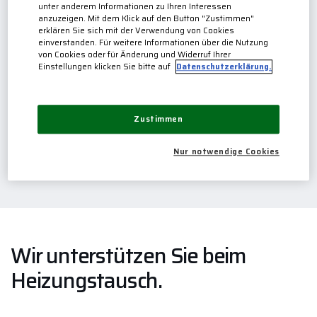
unter anderem Informationen zu Ihren Interessen
anzuzeigen. Mit dem Klick auf den Button "Zustimmen"
erklären Sie sich mit der Verwendung von Cookies
Ich bin
einverstanden. Für weitere Informationen über die Nutzung
Vermieter
von Cookies oder für Änderung und Widerruf Ihrer
Einstellungen klicken Sie bitte auf
Datenschutzerklärung.
Nächster Schritt
Zustimmen
Nur notwendige Cookies
Wir unterstützen Sie beim
Heizungstausch.
Servus!
Wie können wir Ihnen helfen?