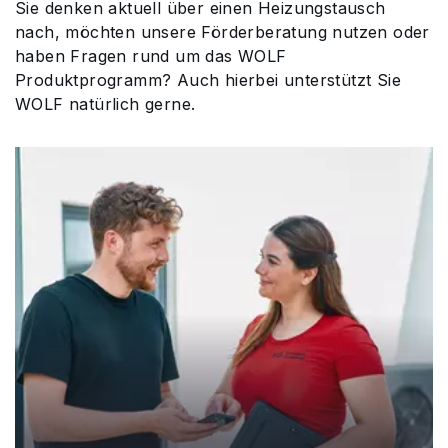
Sie denken aktuell über einen Heizungstausch
nach, möchten unsere Förderberatung nutzen oder
Service kontaktieren
haben Fragen rund um das WOLF
Produktprogramm? Auch hierbei unterstützt Sie
WOLF natürlich gerne.
Produktberatung
Fachhandwerker finden
Wichtige Links
5 Jahre Garantie
Karriere
Privatkunden-Downloads