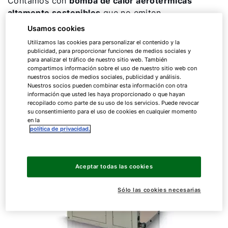
Contamos con
bomba de calor aerotérmicas
altamente sostenibles
que no emiten
contaminantes como CO2 y reducen los costes en
Usamos cookies
calefacción gracias al empleo de energía
Utilizamos las cookies para personalizar el contenido y la
medioambiental gratuita, las tarifas de electricidad
publicidad, para proporcionar funciones de medios sociales y
para analizar el tráfico de nuestro sitio web. También
reducidas y el empleo de tecnología altamente
compartimos información sobre el uso de nuestro sitio web con
eficiente.
nuestros socios de medios sociales, publicidad y análisis.
Nuestros socios pueden combinar esta información con otra
información que usted les haya proporcionado o que hayan
recopilado como parte de su uso de los servicios. Puede revocar
su consentimiento para el uso de cookies en cualquier momento
en la
política de privacidad.
Aceptar todas las cookies
Sólo las cookies necesarias