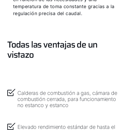
temperatura de toma constante gracias a la
regulación precisa del caudal.
Todas las ventajas de un
¡Hola!
vistazo
¿Cómo podemos ayudarte?
Servicio al cliente
Calderas de combustión a gas, cámara de
combustión cerrada, para funcionamiento
Herramientas
no estanco y estanco
Important Links
Elevado rendimiento estándar de hasta el