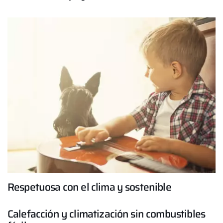
¿Cómo podemos ayudarte?
Contacto de servicio
Línea de atención al cliente
Encontrar a tu experto
Links importantes
Carrera profesional
Respetuosa con el clima y sostenible
Sustentabilidad
Calefacción y climatización sin combustibles