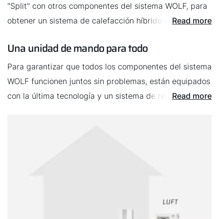
"Split" con otros componentes del sistema WOLF, para
obtener un sistema de calefacción híbrido con
Read more
colectores solares o con una caldera de gas o gasóleo.
Una unidad de mando para todo
Los sistemas de ventilación doméstica de WOLF
también se adaptan perfectamente a una bomba de
Para garantizar que todos los componentes del sistema
calor.
WOLF funcionen juntos sin problemas, están equipados
con la última tecnología y un sistema de regulación
Read more
común. Todo se controla desde una unidad de mando o
con una cómoda aplicación para teléfono inteligente.