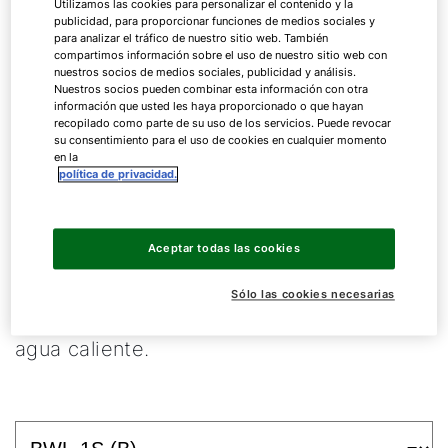
calor.
Utilizamos las cookies para personalizar el contenido y la
publicidad, para proporcionar funciones de medios sociales y
para analizar el tráfico de nuestro sitio web. También
compartimos información sobre el uso de nuestro sitio web con
nuestros socios de medios sociales, publicidad y análisis.
Flexibilidad de bombas de
Nuestros socios pueden combinar esta información con otra
información que usted les haya proporcionado o que hayan
calor Split
recopilado como parte de su uso de los servicios. Puede revocar
su consentimiento para el uso de cookies en cualquier momento
en la
política de privacidad.
La bomba de calor split WOLF BWL-1S(B)
está disponible en dos variantes: como
Aceptar todas las cookies
sistema único de calefacción y aire
acondicionado o en combinación con un
Sólo las cookies necesarias
interacumulador para la preparación de
agua caliente.