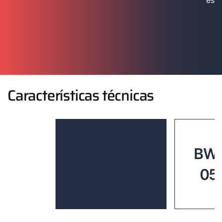
esp
Características técnicas
BWL
05