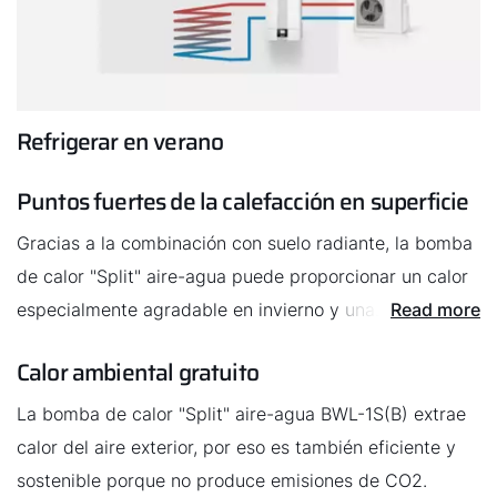
Refrigerar en verano
Puntos fuertes de la calefacción en superficie
Gracias a la combinación con suelo radiante, la bomba
de calor "Split" aire-agua puede proporcionar un calor
especialmente agradable en invierno y una
Read more
refrigeración suave en verano. La bomba de calor es
Calor ambiental gratuito
hoy en día el sistema de calefacción más eficiente en
los edificios nuevos.
La bomba de calor "Split" aire-agua BWL-1S(B) extrae
calor del aire exterior, por eso es también eficiente y
sostenible porque no produce emisiones de CO2.