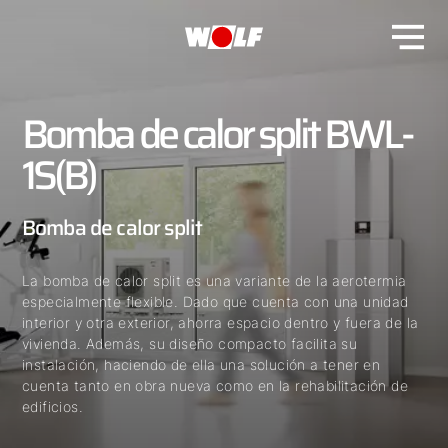
Bomba de calor split BWL-
1S(B)
Bomba de calor split
La bomba de calor split es una variante de la aerotermia
especialmente flexible. Dado que cuenta con una unidad
interior y otra exterior, ahorra espacio dentro y fuera de la
vivienda. Además, su diseño compacto facilita su
instalación, haciendo de ella una solución a tener en
cuenta tanto en obra nueva como en la rehabilitación de
edificios.