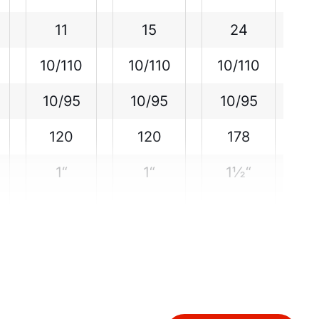
11
15
24
Bonjour !
10/110
10/110
10/110
10/95
10/95
10/95
Comment pouvons-nous vous aider ?
120
120
178
Assistance commerciale
1“
1“
1½“
Assistance technique
Administration des ventes
Liens rapides