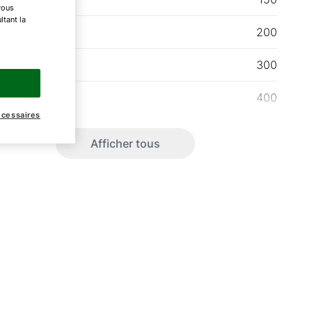
vous
ltant la
200
300
400
écessaires
Afficher tous