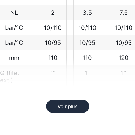
NL
2
3,5
7,5
bar/°C
10/110
10/110
10/110
bar/°C
10/95
10/95
10/95
mm
110
110
120
G (filet
1“
1“
1“
ext.)
Voir plus