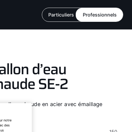
ues
Particuliers
Professionnels
allon d’eau
haude SE-2
on d’eau chaude en acier avec émaillage
ble couche
ur notre
vec des
ous
150