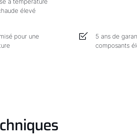
se à température
 chaude élevé
imisé pour une
5 ans de garant
ture
composants éle
echniques