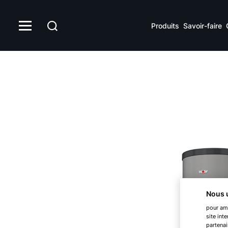
SE-2
Produits
Savoir-faire
Nous u
pour amé
site int
partenai