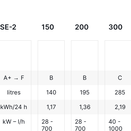
SE-2
150
200
300
A+ → F
B
B
C
litres
140
195
285
kWh/24 h
1,17
1,36
2,19
kW – l/h
28 -
28 -
40 -
700
700
1000