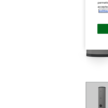
permettr
acceptez
politiq