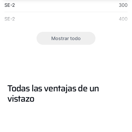
SE-2
300
SE-2
400
Mostrar todo
¡Hola!
¿Cómo podemos ayudarte?
Todas las ventajas de un
Servicio al cliente
vistazo
Herramientas
Important Links