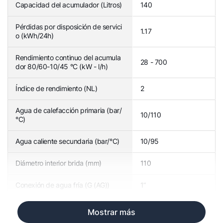
Capacidad del acumulador (Litros)
140
Pérdidas por disposición de servici
1.17
o (kWh/24h)
Rendimiento continuo del acumula
28 - 700
dor 80/60-10/45 °C (kW - l/h)
Índice de rendimiento (NL)
2
Agua de calefacción primaria (bar/
10/110
°C)
Agua caliente secundaria (bar/°C)
10/95
Diámetro interior brida (mm)
110
Conexión de agua fría (G (AG))
1“
Mostrar más