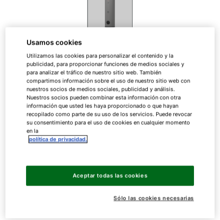
Usamos cookies
Utilizamos las cookies para personalizar el contenido y la
Interacumulador de ACS
publicidad, para proporcionar funciones de medios sociales y
para analizar el tráfico de nuestro sitio web. También
compartimos información sobre el uso de nuestro sitio web con
nuestros socios de medios sociales, publicidad y análisis.
Nuestros socios pueden combinar esta información con otra
SE-2
información que usted les haya proporcionado o que hayan
recopilado como parte de su uso de los servicios. Puede revocar
su consentimiento para el uso de cookies en cualquier momento
en la
Interacumulador de ACS de acero esmaltado de
política de privacidad.
doble capa
Aceptar todas las cookies
SE-2
150
Sólo las cookies necesarias
SE-2
200